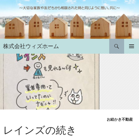
コ
ン
テ
ン
ツ
へ
検
株式会社ウィズホーム
ス
索
キ
メインメ
ニュー
ッ
プ
お絵かき不動産
レインズの続き