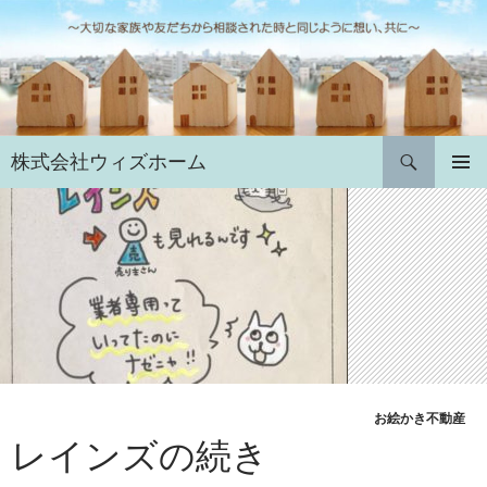
コ
ン
テ
ン
ツ
へ
検
株式会社ウィズホーム
ス
索
キ
メインメ
ニュー
ッ
プ
お絵かき不動産
レインズの続き