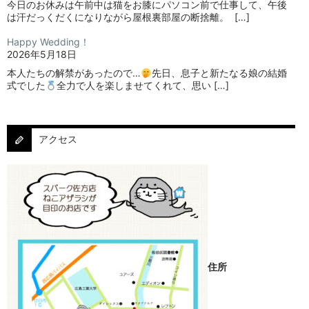
今日のお休みは午前中は猫をお膝にパソコン前で仕事して、午後
は汗だっくだくになりながら屋根裏部屋の断捨離。⁡ ⁡ […]
Happy Wedding！
2026年5月18日
本人たちの解禁があったので…
⁡⁡先日、息子と新たなる娘の結婚
式でした
⁡⁡⁡全力で人を楽しませてくれて、思い […]
アクセス
住所