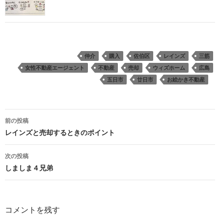
仲介
購入
佐伯区
レインズ
三筋
女性不動産エージェント
不動産
売却
ウィズホーム
広島
五日市
廿日市
お絵かき不動産
投
前の投稿
稿
レインズと売却するときのポイント
ナ
次の投稿
ビ
しましま４兄弟
ゲ
ー
コメントを残す