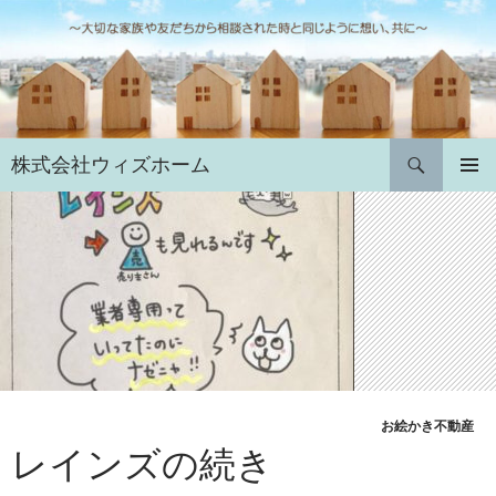
コ
ン
テ
ン
ツ
へ
検
株式会社ウィズホーム
ス
索
キ
メインメ
ニュー
ッ
プ
お絵かき不動産
レインズの続き