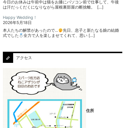
今日のお休みは午前中は猫をお膝にパソコン前で仕事して、午後
は汗だっくだくになりながら屋根裏部屋の断捨離。⁡ ⁡ […]
Happy Wedding！
2026年5月18日
本人たちの解禁があったので…
⁡⁡先日、息子と新たなる娘の結婚
式でした
⁡⁡⁡全力で人を楽しませてくれて、思い […]
アクセス
住所