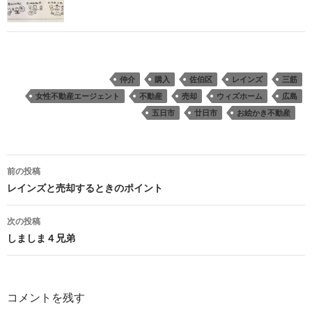
仲介
購入
佐伯区
レインズ
三筋
女性不動産エージェント
不動産
売却
ウィズホーム
広島
五日市
廿日市
お絵かき不動産
投
前の投稿
稿
レインズと売却するときのポイント
ナ
次の投稿
ビ
しましま４兄弟
ゲ
ー
コメントを残す