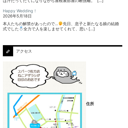
は汗だっくだくになりながら屋根裏部屋の断捨離。⁡ ⁡ […]
Happy Wedding！
2026年5月18日
本人たちの解禁があったので…
⁡⁡先日、息子と新たなる娘の結婚
式でした
⁡⁡⁡全力で人を楽しませてくれて、思い […]
アクセス
住所