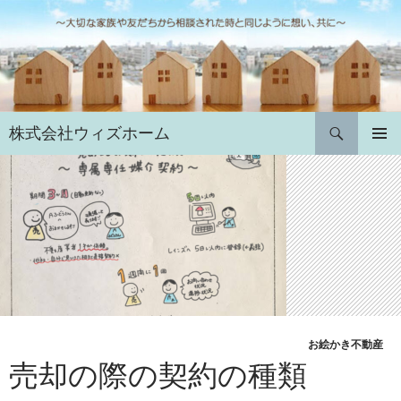
コ
ン
テ
ン
ツ
へ
検
株式会社ウィズホーム
ス
索
キ
メインメ
ニュー
ッ
プ
お絵かき不動産
売却の際の契約の種類