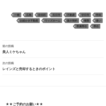
一般
広島
佐伯区
五日市
不動産
廿日市
売却
お絵かき不動産
ウィズホーム
媒介契約
種類
違い
専属専任
専任
投
前の投稿
稿
美人ミケちゃん
ナ
次の投稿
ビ
レインズと売却するときのポイント
ゲ
ー
シ
ョ
★★
ご予約のお願い
★★