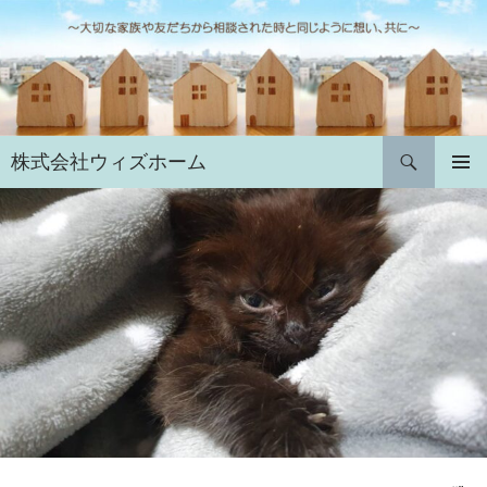
コ
ン
テ
ン
ツ
へ
検
株式会社ウィズホーム
ス
索
キ
メインメ
ニュー
ッ
プ