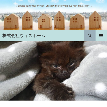
コ
ン
テ
ン
ツ
へ
検
株式会社ウィズホーム
ス
索
キ
メインメ
ニュー
ッ
プ