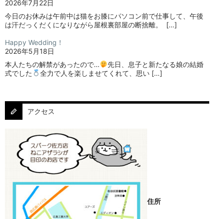
2026年7月22日
今日のお休みは午前中は猫をお膝にパソコン前で仕事して、午後
は汗だっくだくになりながら屋根裏部屋の断捨離。⁡ ⁡ […]
Happy Wedding！
2026年5月18日
本人たちの解禁があったので…
⁡⁡先日、息子と新たなる娘の結婚
式でした
⁡⁡⁡全力で人を楽しませてくれて、思い […]
アクセス
住所