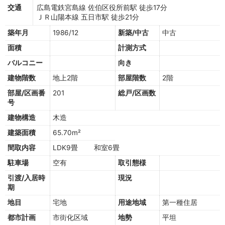
交通
広島電鉄宮島線 佐伯区役所前駅 徒歩17分
ＪＲ山陽本線 五日市駅 徒歩21分
築年月
1986/12
新築/中古
中古
面積
計測方式
バルコニー
向き
建物階数
地上2階
部屋階数
2階
部屋/区画番
201
総戸/区画数
号
建物構造
木造
建築面積
65.70m²
間取内容
LDK9畳 和室6畳
駐車場
空有
取引態様
引渡/入居時
現況
期
地目
宅地
用途地域
第一種住居
都市計画
市街化区域
地勢
平坦