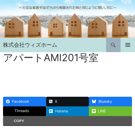
コ
ン
テ
ン
ツ
へ
検
株式会社ウィズホーム
ス
索
キ
アパートAMI201号室
メインメ
ニュー
ッ
プ
Facebook
X
Bluesky
Threads
Hatena
LINE
COPY