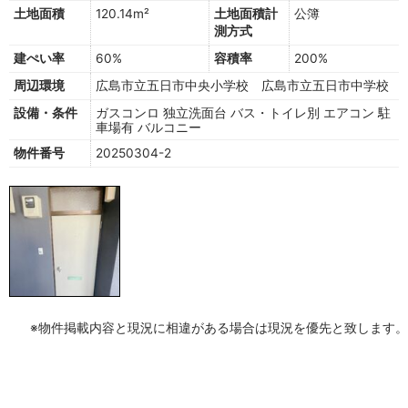
土地面積
120.14m²
土地面積計
公簿
測方式
建ぺい率
60%
容積率
200%
周辺環境
広島市立五日市中央小学校 広島市立五日市中学校
設備・条件
ガスコンロ
独立洗面台
バス・トイレ別
エアコン
駐
車場有
バルコニー
物件番号
20250304-2
※物件掲載内容と現況に相違がある場合は現況を優先と致します。