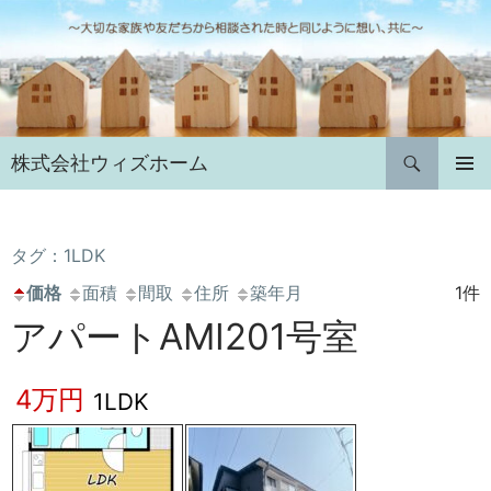
コ
ン
テ
ン
ツ
へ
検
株式会社ウィズホーム
ス
索
キ
メインメ
ニュー
ッ
プ
タグ：1LDK
価格
面積
間取
住所
築年月
1件
アパートAMI201号室
4万円
1LDK