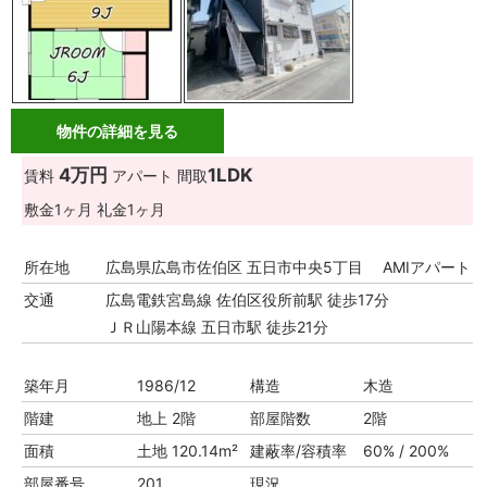
物件の詳細を見る
4万円
1LDK
賃料
アパート
間取
敷金
1ヶ月
礼金
1ヶ月
所在地
広島県広島市佐伯区 五日市中央5丁目 AMIアパート
交通
広島電鉄宮島線 佐伯区役所前駅 徒歩17分
ＪＲ山陽本線 五日市駅 徒歩21分
築年月
1986/12
構造
木造
階建
地上 2階
部屋階数
2階
面積
土地 120.14m²
建蔽率/容積率
60% / 200%
部屋番号
201
現況