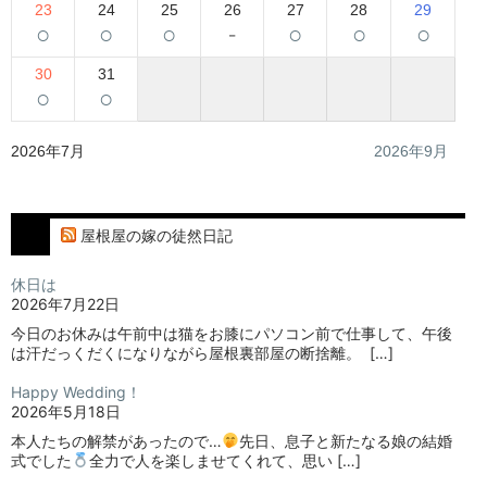
23
24
25
26
27
28
29
○
○
○
-
○
○
○
30
31
○
○
2026年7月
2026年9月
屋根屋の嫁の徒然日記
休日は
2026年7月22日
今日のお休みは午前中は猫をお膝にパソコン前で仕事して、午後
は汗だっくだくになりながら屋根裏部屋の断捨離。⁡ ⁡ […]
Happy Wedding！
2026年5月18日
本人たちの解禁があったので…
⁡⁡先日、息子と新たなる娘の結婚
式でした
⁡⁡⁡全力で人を楽しませてくれて、思い […]