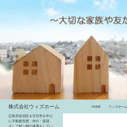
コ
ン
テ
ン
ツ
へ
ス
キ
ッ
プ
検
株式会社ウィズホーム
HOME
ウィズホー
索
広島市佐伯区＆廿日市を中心
に不動産売買・仲介・賃貸、
そして時々猫の保護もしてい