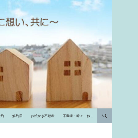
予約
解約届
お絵かき不動産
不動産・時々・ねこ