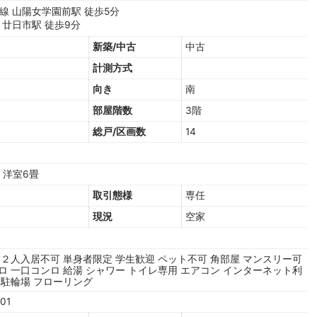
線 山陽女学園前駅 徒歩5分
 廿日市駅 徒歩9分
新築/中古
中古
計測方式
向き
南
階
部屋階数
3階
総戸/区画数
14
 洋室6畳
取引態様
専任
現況
空家
２人入居不可
単身者限定
学生歓迎
ペット不可
角部屋
マンスリー可
ロ
一口コンロ
給湯
シャワー
トイレ専用
エアコン
インターネット利
駐輪場
フローリング
301