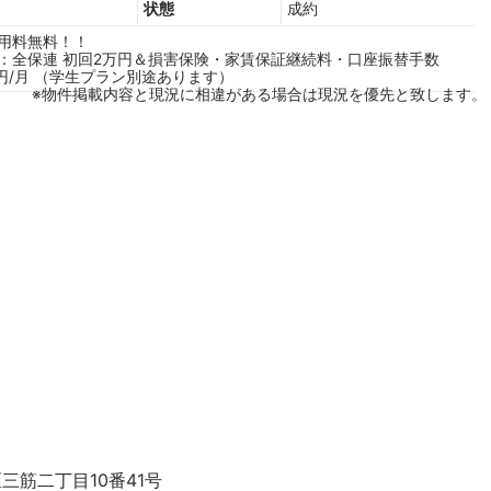
状態
成約
用料無料！！
：全保連 初回2万円＆損害保険・家賃保証継続料・口座振替手数
90円/月 （学生プラン別途あります）
※物件掲載内容と現況に相違がある場合は現況を優先と致します。
区三筋二丁目10番41号