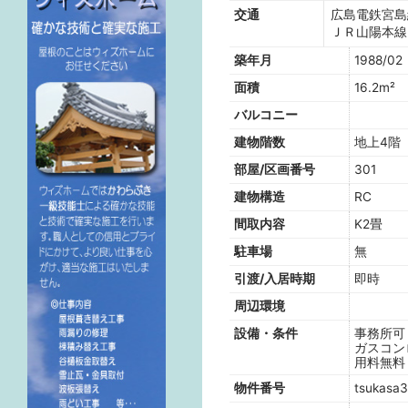
交通
広島電鉄宮島
ＪＲ山陽本線
築年月
1988/02
面積
16.2m²
バルコニー
建物階数
地上4
部屋/区画番号
301
建物構造
RC
間取内容
K2畳
駐車場
無
引渡/入居時期
即時
周辺環境
設備・条件
事務所可
ガスコン
用料無料
物件番号
tsukasa