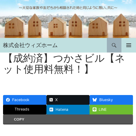
コ
ン
テ
ン
ツ
へ
検
株式会社ウィズホーム
ス
索
キ
【成約済】つかさビル【ネ
メインメ
ニュー
ッ
ット使用料無料！】
プ
Facebook
X
Bluesky
Threads
Hatena
LINE
COPY