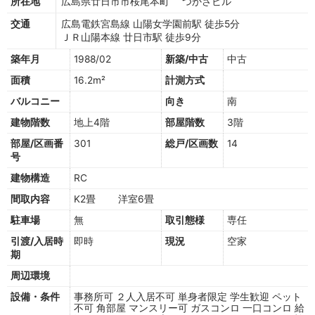
所在地
広島県廿日市市桜尾本町 つかさビル
交通
広島電鉄宮島線 山陽女学園前駅 徒歩5分
ＪＲ山陽本線 廿日市駅 徒歩9分
築年月
1988/02
新築/中古
中古
面積
16.2m²
計測方式
バルコニー
向き
南
建物階数
地上4階
部屋階数
3階
部屋/区画番
301
総戸/区画数
14
号
建物構造
RC
間取内容
K2畳 洋室6畳
駐車場
無
取引態様
専任
引渡/入居時
即時
現況
空家
期
周辺環境
設備・条件
事務所可
２人入居不可
単身者限定
学生歓迎
ペット
不可
角部屋
マンスリー可
ガスコンロ
一口コンロ
給