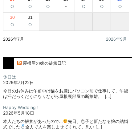
○
○
○
-
○
○
○
30
31
○
○
2026年7月
2026年9月
屋根屋の嫁の徒然日記
休日は
2026年7月22日
今日のお休みは午前中は猫をお膝にパソコン前で仕事して、午後
は汗だっくだくになりながら屋根裏部屋の断捨離。⁡ ⁡ […]
Happy Wedding！
2026年5月18日
本人たちの解禁があったので…
⁡⁡先日、息子と新たなる娘の結婚
式でした
⁡⁡⁡全力で人を楽しませてくれて、思い […]