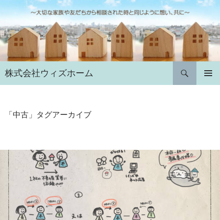
コ
ン
テ
ン
ツ
へ
検
株式会社ウィズホーム
ス
索
キ
メインメ
ニュー
ッ
プ
「中古」タグアーカイブ