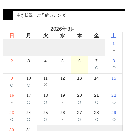
空き状況・ご予約カレンダー
2026年8月
日
月
火
水
木
金
土
1
-
2
3
4
5
6
7
8
-
-
-
-
-
○
○
9
10
11
12
13
14
15
○
○
×
-
-
-
-
16
17
18
19
20
21
22
-
○
○
-
○
○
○
23
24
25
26
27
28
29
○
○
○
-
○
○
○
30
31