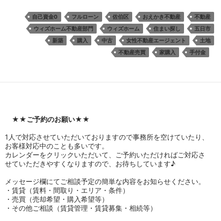
自己資金0
フルローン
佐伯区
おえかき不動産
不動産
ウィズホーム不動産部門
ウィズホーム
住まい探し
五日市
新築
購入
中古
女性不動産エージェント
土地
不動産売買
家購入
手付金
★★
ご予約のお願い
★★
1人で対応させていただいておりますので事務所を空けていたり、
お客様対応中のことも多いです。
カレンダーをクリックいただいて、ご予約いただければご対応さ
せていただきやすくなりますので、お待ちしています♪
メッセージ欄にてご相談予定の簡単な内容をお知らせください。
・賃貸（賃料・間取り・エリア・条件）
・売買（売却希望・購入希望等）
・その他ご相談（賃貸管理・賃貸募集・相続等）