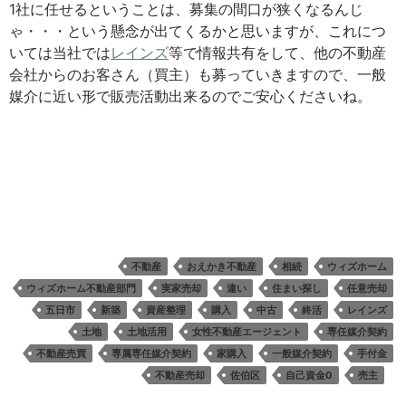
1社に任せるということは、募集の間口が狭くなるんじ
ゃ・・・という懸念が出てくるかと思いますが、これにつ
いては当社では
レインズ
等で情報共有をして、他の不動産
会社からのお客さん（買主）も募っていきますので、一般
媒介に近い形で販売活動出来るのでご安心くださいね。
不動産
おえかき不動産
相続
ウィズホーム
ウィズホーム不動産部門
実家売却
違い
住まい探し
任意売却
五日市
新築
資産整理
購入
中古
終活
レインズ
土地
土地活用
女性不動産エージェント
専任媒介契約
不動産売買
専属専任媒介契約
家購入
一般媒介契約
手付金
不動産売却
佐伯区
自己資金0
売主