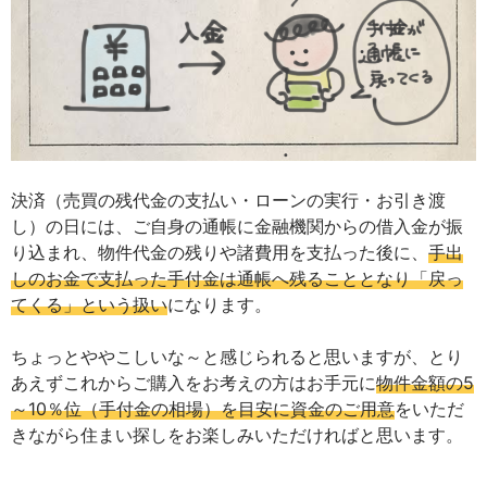
決済（売買の残代金の支払い・ローンの実行・お引き渡
し）の日には、ご自身の通帳に金融機関からの借入金が振
り込まれ、物件代金の残りや諸費用を支払った後に、
手出
しのお金で支払った手付金は通帳へ残ることとなり「戻っ
てくる」という扱い
になります。
ちょっとややこしいな～と感じられると思いますが、とり
あえずこれからご購入をお考えの方はお手元に
物件金額の5
～10％位（手付金の相場）を目安に資金のご用意
をいただ
きながら住まい探しをお楽しみいただければと思います。