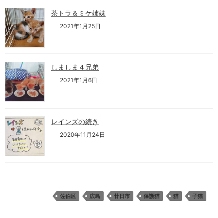
茶トラ＆ミケ姉妹
2021年1月25日
しましま４兄弟
2021年1月6日
レインズの続き
2020年11月24日
佐伯区
広島
廿日市
保護猫
猫
子猫