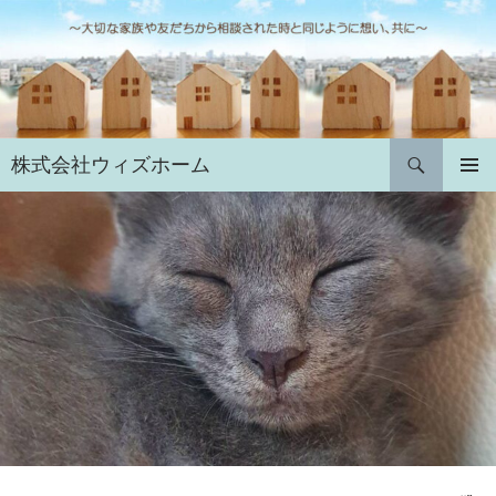
コ
ン
テ
ン
ツ
へ
検
株式会社ウィズホーム
ス
索
キ
メインメ
ニュー
ッ
プ