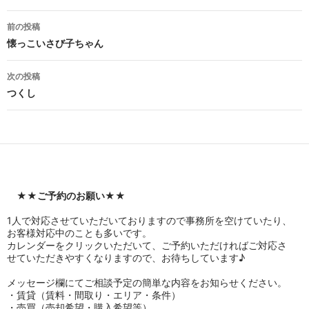
投
前の投稿
稿
懐っこいさび子ちゃん
ナ
次の投稿
ビ
つくし
ゲ
ー
シ
ョ
★★
ご予約のお願い
★★
ン
1人で対応させていただいておりますので事務所を空けていたり、
お客様対応中のことも多いです。
カレンダーをクリックいただいて、ご予約いただければご対応さ
せていただきやすくなりますので、お待ちしています♪
メッセージ欄にてご相談予定の簡単な内容をお知らせください。
・賃貸（賃料・間取り・エリア・条件）
・売買（売却希望・購入希望等）