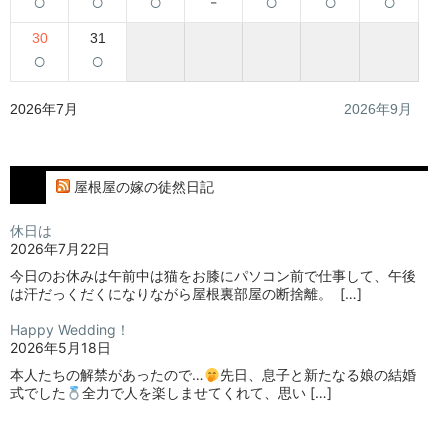
○
○
○
-
○
○
○
30
31
○
○
2026年7月
2026年9月
屋根屋の嫁の徒然日記
休日は
2026年7月22日
今日のお休みは午前中は猫をお膝にパソコン前で仕事して、午後
は汗だっくだくになりながら屋根裏部屋の断捨離。⁡ ⁡ […]
Happy Wedding！
2026年5月18日
本人たちの解禁があったので…
⁡⁡先日、息子と新たなる娘の結婚
式でした
⁡⁡⁡全力で人を楽しませてくれて、思い […]