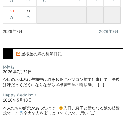
○
○
○
-
○
○
○
30
31
○
○
2026年7月
2026年9月
屋根屋の嫁の徒然日記
休日は
2026年7月22日
今日のお休みは午前中は猫をお膝にパソコン前で仕事して、午後
は汗だっくだくになりながら屋根裏部屋の断捨離。⁡ ⁡ […]
Happy Wedding！
2026年5月18日
本人たちの解禁があったので…
⁡⁡先日、息子と新たなる娘の結婚
式でした
⁡⁡⁡全力で人を楽しませてくれて、思い […]