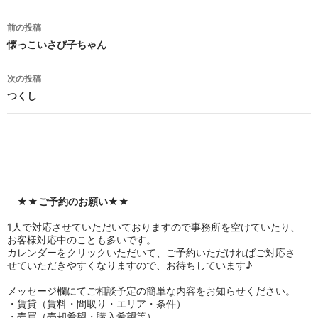
投
前の投稿
稿
懐っこいさび子ちゃん
ナ
次の投稿
ビ
つくし
ゲ
ー
シ
ョ
★★
ご予約のお願い
★★
ン
1人で対応させていただいておりますので事務所を空けていたり、
お客様対応中のことも多いです。
カレンダーをクリックいただいて、ご予約いただければご対応さ
せていただきやすくなりますので、お待ちしています♪
メッセージ欄にてご相談予定の簡単な内容をお知らせください。
・賃貸（賃料・間取り・エリア・条件）
・売買（売却希望・購入希望等）