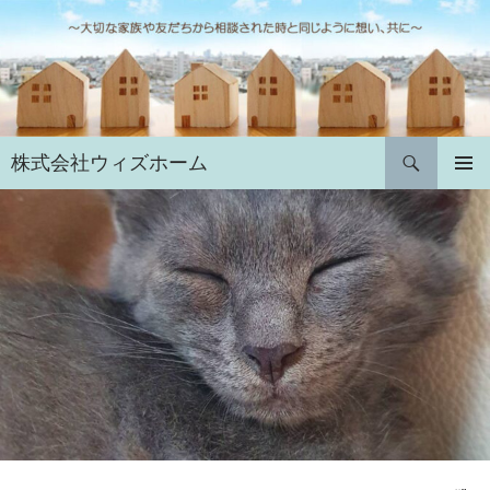
コ
ン
テ
ン
ツ
へ
検
株式会社ウィズホーム
ス
索
キ
メインメ
ニュー
ッ
プ