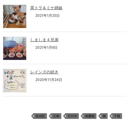
茶トラ＆ミケ姉妹
2021年1月25日
しましま４兄弟
2021年1月6日
レインズの続き
2020年11月24日
佐伯区
広島
廿日市
保護猫
猫
子猫