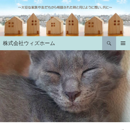
コ
ン
テ
ン
ツ
へ
検
株式会社ウィズホーム
ス
索
キ
メインメ
ニュー
ッ
プ