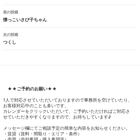
投
前の投稿
稿
懐っこいさび子ちゃん
ナ
次の投稿
ビ
つくし
ゲ
ー
シ
ョ
★★
ご予約のお願い
★★
ン
1人で対応させていただいておりますので事務所を空けていたり、
お客様対応中のことも多いです。
カレンダーをクリックいただいて、ご予約いただければご対応さ
せていただきやすくなりますので、お待ちしています♪
メッセージ欄にてご相談予定の簡単な内容をお知らせください。
・賃貸（賃料・間取り・エリア・条件）
・売買（売却希望・購入希望等）