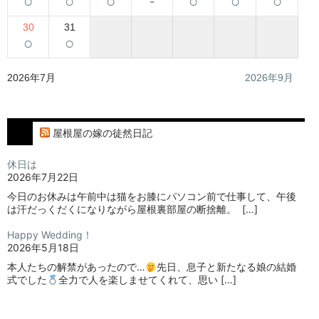
○
○
○
-
○
○
○
30
31
○
○
2026年7月
2026年9月
屋根屋の嫁の徒然日記
休日は
2026年7月22日
今日のお休みは午前中は猫をお膝にパソコン前で仕事して、午後
は汗だっくだくになりながら屋根裏部屋の断捨離。⁡ ⁡ […]
Happy Wedding！
2026年5月18日
本人たちの解禁があったので…
⁡⁡先日、息子と新たなる娘の結婚
式でした
⁡⁡⁡全力で人を楽しませてくれて、思い […]