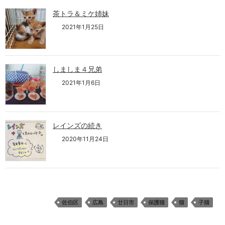
茶トラ＆ミケ姉妹
2021年1月25日
しましま４兄弟
2021年1月6日
レインズの続き
2020年11月24日
佐伯区
広島
廿日市
保護猫
猫
子猫