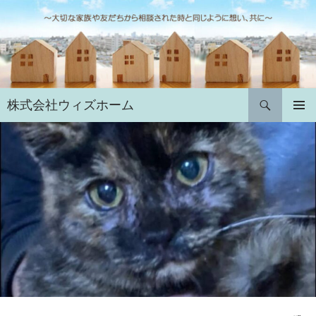
コ
ン
テ
ン
ツ
へ
検
株式会社ウィズホーム
ス
索
キ
メインメ
ニュー
ッ
プ