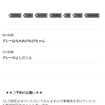
佐伯区
広島
廿日市
保護猫
猫
子猫
里親募集
投
前の投稿
稿
グレーはちわれのちびちゃん
ナ
次の投稿
ビ
グレーのよしだくん
ゲ
ー
シ
ョ
★★
ご予約のお願い
★★
ン
1人で対応させていただいておりますので事務所を空けていたり、