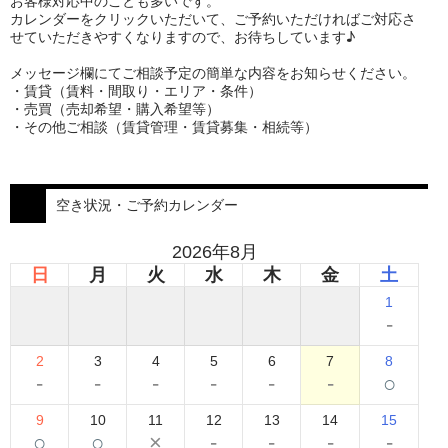
お客様対応中のことも多いです。
カレンダーをクリックいただいて、ご予約いただければご対応さ
せていただきやすくなりますので、お待ちしています♪
メッセージ欄にてご相談予定の簡単な内容をお知らせください。
・賃貸（賃料・間取り・エリア・条件）
・売買（売却希望・購入希望等）
・その他ご相談（賃貸管理・賃貸募集・相続等）
空き状況・ご予約カレンダー
2026年8月
日
月
火
水
木
金
土
1
-
2
3
4
5
6
7
8
-
-
-
-
-
-
○
9
10
11
12
13
14
15
○
○
×
-
-
-
-