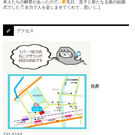
本人たちの解禁があったので…
⁡⁡先日、息子と新たなる娘の結婚
式でした
⁡⁡⁡全力で人を楽しませてくれて、思い […]
アクセス
住所
731-5144