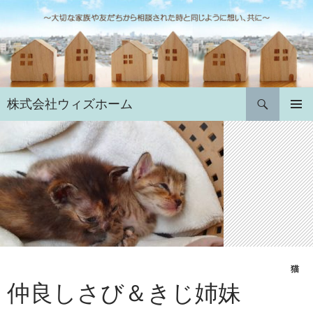
コ
ン
テ
ン
ツ
へ
検
株式会社ウィズホーム
ス
索
キ
メインメ
ニュー
ッ
プ
猫
仲良しさび＆きじ姉妹