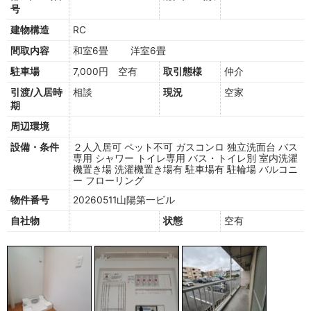
号
建物構造
RC
間取内容
和室6畳 洋室6畳
駐車場
7,000円 空有
取引態様
仲介
引渡/入居時
相談
現況
空家
期
周辺環境
設備・条件
２人入居可
ペット不可
ガスコンロ
独立洗面台
バス
専用
シャワー
トイレ専用
バス・トイレ別
室内洗濯
機置き場
洗濯機置き場有
駐車場有
駐輪場
バルコニ
ー
フローリング
物件番号
20260511山陽第一ビル
自社物
状態
空有