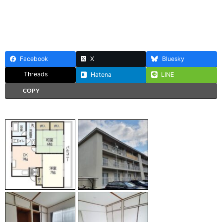
Facebook
X
Bluesky
Threads
Hatena
LINE
COPY