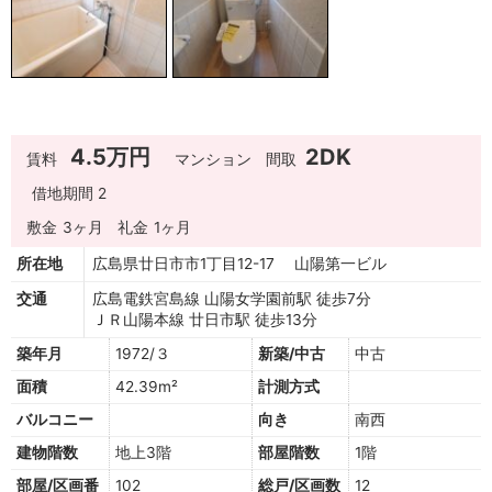
4.5万円
2DK
賃料
マンション
間取
借地期間 2
敷金
3ヶ月
礼金
1ヶ月
所在地
広島県廿日市市1丁目12-17 山陽第一ビル
交通
広島電鉄宮島線 山陽女学園前駅 徒歩7分
ＪＲ山陽本線 廿日市駅 徒歩13分
築年月
1972/３
新築/中古
中古
面積
42.39m²
計測方式
バルコニー
向き
南西
建物階数
地上3階
部屋階数
1階
部屋/区画番
102
総戸/区画数
12