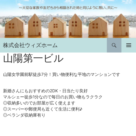
コ
ン
テ
ン
ツ
へ
検
株式会社ウィズホーム
ス
索
キ
山陽第一ビル
メインメ
ニュー
ッ
プ
山陽女学園前駅徒歩7分！買い物便利な平地のマンションです
新婚さんにもおすすめの2DK・日当たり良好
マルシェー徒歩1分なので毎日のお買い物もラクラク
◎収納多いのでお部屋が広く使えます
◎スーパーや郵便局も近くて生活に便利♪
◎ベランダ収納庫有り