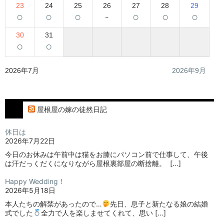
23
24
25
26
27
28
29
○
○
○
-
○
○
○
30
31
○
○
2026年7月
2026年9月
屋根屋の嫁の徒然日記
休日は
2026年7月22日
今日のお休みは午前中は猫をお膝にパソコン前で仕事して、午後
は汗だっくだくになりながら屋根裏部屋の断捨離。⁡ ⁡ […]
Happy Wedding！
2026年5月18日
本人たちの解禁があったので…
⁡⁡先日、息子と新たなる娘の結婚
式でした
⁡⁡⁡全力で人を楽しませてくれて、思い […]