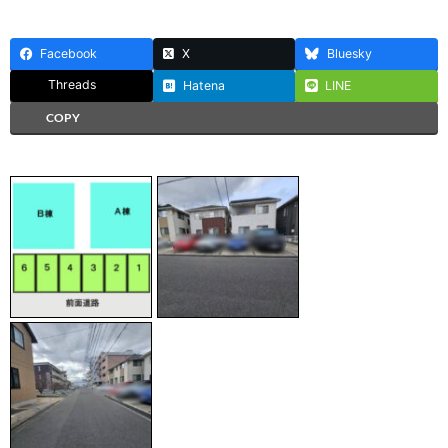
Facebook
X
Bluesky
Threads
Hatena
LINE
COPY