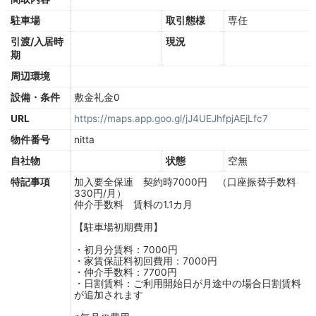
駐車場
取引態様
専任
引渡/入居時
現況
期
周辺環境
設備・条件
敷金礼金0
URL
https://maps.app.goo.gl/jJ4UEJhfpjAEjLfc7
物件番号
nitta
自社物
状態
空無
特記事項
加入要全保連 契約時7000円 （口座振替手数料
330円/月）
仲介手数料 賃料の1.1カ月
【駐車場初期費用】
・初月分賃料：7000円
・家賃保証料初回費用：7000円
・仲介手数料：7700円
・日割賃料：ご利用開始日が月途中の場合日割賃料
が追加されます