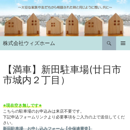
コ
ン
テ
ン
ツ
へ
検
株式会社ウィズホーム
ス
索
キ
メインメ
ニュー
ッ
プ
【満車】新田駐車場(廿日市
市城内２丁目）
※現在空き無しです※
こちらの駐車場のお申込みは来店不要です。
下記申込フォームリンクより必要事項をご入力の上で送信してくだ
さい。
新田駐車場 お申し込みフォーム【全保連審査】