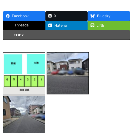
Facebook
X
Bluesky
Threads
Hatena
LINE
COPY