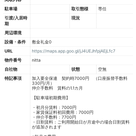
駐車場
取引態様
専任
引渡/入居時
現況
期
周辺環境
設備・条件
敷金礼金0
URL
https://maps.app.goo.gl/jJ4UEJhfpjAEjLfc7
物件番号
nitta
自社物
状態
空無
特記事項
加入要全保連 契約時7000円 （口座振替手数料
330円/月）
仲介手数料 賃料の1.1カ月
【駐車場初期費用】
・初月分賃料：7000円
・家賃保証料初回費用：7000円
・仲介手数料：7700円
・日割賃料：ご利用開始日が月途中の場合日割賃料
が追加されます