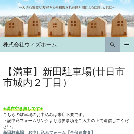
コ
ン
テ
ン
ツ
へ
検
株式会社ウィズホーム
ス
索
キ
メインメ
ニュー
ッ
プ
【満車】新田駐車場(廿日市
市城内２丁目）
※現在空き無しです※
こちらの駐車場のお申込みは来店不要です。
下記申込フォームリンクより必要事項をご入力の上で送信してくだ
さい。
新田駐車場 お申し込みフォーム【全保連審査】