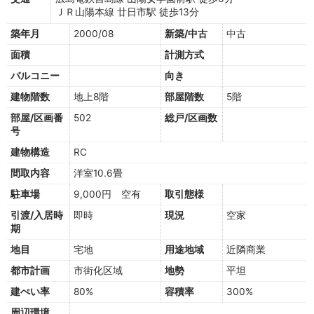
ＪＲ山陽本線 廿日市駅 徒歩13分
築年月
2000/08
新築/中古
中古
面積
計測方式
バルコニー
向き
建物階数
地上8階
部屋階数
5階
部屋/区画番
502
総戸/区画数
号
建物構造
RC
間取内容
洋室10.6畳
駐車場
9,000円 空有
取引態様
引渡/入居時
即時
現況
空家
期
地目
宅地
用途地域
近隣商業
都市計画
市街化区域
地勢
平坦
建ぺい率
80%
容積率
300%
周辺環境