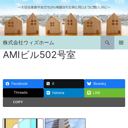
コ
ン
テ
ン
ツ
へ
検
株式会社ウィズホーム
ス
索
キ
AMIビル502号室
メインメ
ニュー
ッ
プ
Facebook
X
Bluesky
Threads
Hatena
LINE
COPY