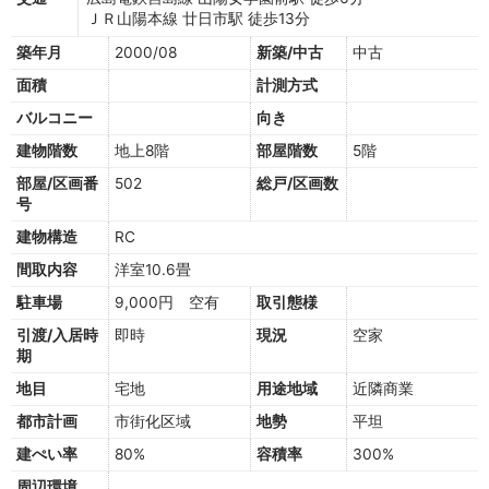
ＪＲ山陽本線 廿日市駅 徒歩13分
築年月
2000/08
新築/中古
中古
面積
計測方式
バルコニー
向き
建物階数
地上8階
部屋階数
5階
部屋/区画番
502
総戸/区画数
号
建物構造
RC
間取内容
洋室10.6畳
駐車場
9,000円 空有
取引態様
引渡/入居時
即時
現況
空家
期
地目
宅地
用途地域
近隣商業
都市計画
市街化区域
地勢
平坦
建ぺい率
80%
容積率
300%
周辺環境