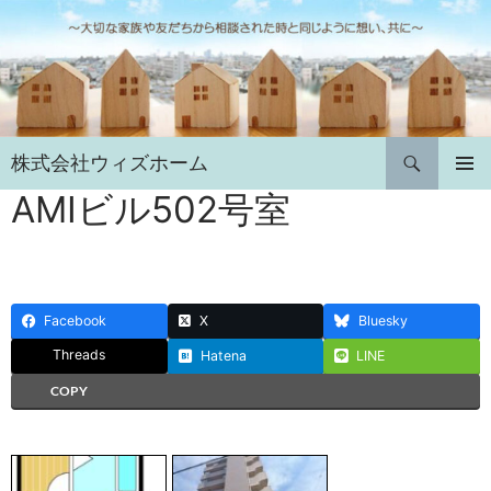
コ
ン
テ
ン
ツ
へ
検
株式会社ウィズホーム
ス
索
キ
AMIビル502号室
メインメ
ニュー
ッ
プ
Facebook
X
Bluesky
Threads
Hatena
LINE
COPY