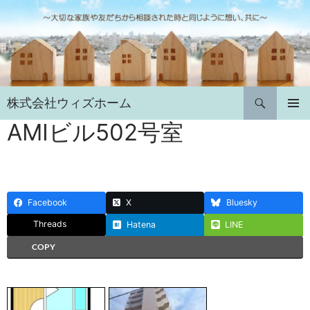
コ
ン
テ
ン
ツ
へ
検
株式会社ウィズホーム
ス
索
キ
AMIビル502号室
メインメ
ニュー
ッ
プ
Facebook
X
Bluesky
Threads
Hatena
LINE
COPY