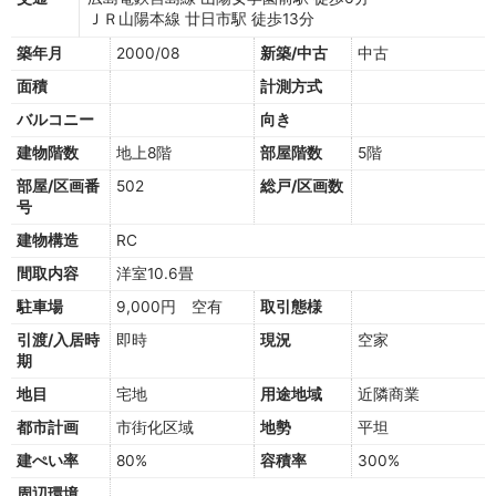
ＪＲ山陽本線 廿日市駅 徒歩13分
築年月
2000/08
新築/中古
中古
面積
計測方式
バルコニー
向き
建物階数
地上8階
部屋階数
5階
部屋/区画番
502
総戸/区画数
号
建物構造
RC
間取内容
洋室10.6畳
駐車場
9,000円 空有
取引態様
引渡/入居時
即時
現況
空家
期
地目
宅地
用途地域
近隣商業
都市計画
市街化区域
地勢
平坦
建ぺい率
80%
容積率
300%
周辺環境