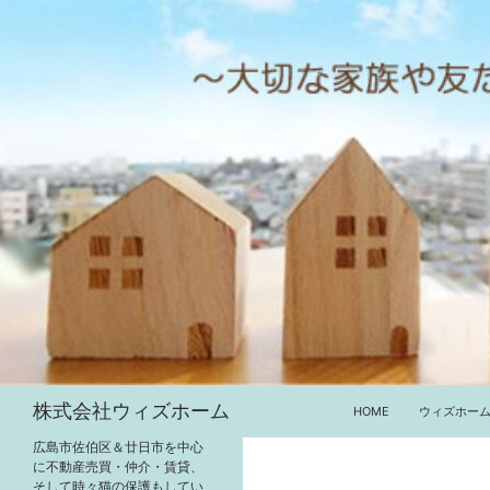
コ
ン
テ
ン
ツ
へ
ス
キ
ッ
プ
検
株式会社ウィズホーム
HOME
ウィズホー
索
広島市佐伯区＆廿日市を中心
に不動産売買・仲介・賃貸、
そして時々猫の保護もしてい