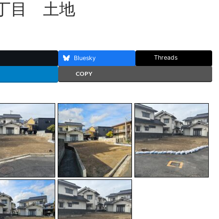
丁目 土地
Threads
Bluesky
COPY