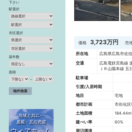
下さい
駅選択
市区選択
3,723万円
価格
売
所在地
広島県広島市佐伯
築年数
交通
広島電鉄宮島線 楽
ＪＲ山陽本線 五日
面積
駐車場
～
引渡/入居時期
地目
宅地
都市計画
市街化区
土地面積
184.44m
建ぺい率
60%
周辺環境