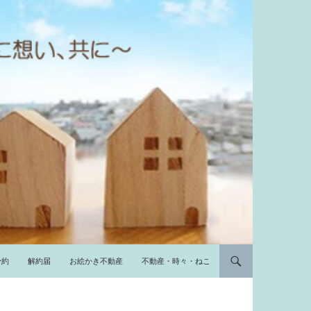
予約
解約届
お絵かき不動産
不動産・時々・ねこ