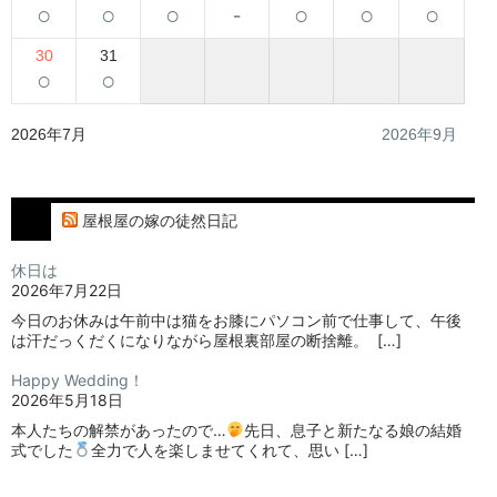
○
○
○
-
○
○
○
30
31
○
○
2026年7月
2026年9月
屋根屋の嫁の徒然日記
休日は
2026年7月22日
今日のお休みは午前中は猫をお膝にパソコン前で仕事して、午後
は汗だっくだくになりながら屋根裏部屋の断捨離。⁡ ⁡ […]
Happy Wedding！
2026年5月18日
本人たちの解禁があったので…
⁡⁡先日、息子と新たなる娘の結婚
式でした
⁡⁡⁡全力で人を楽しませてくれて、思い […]