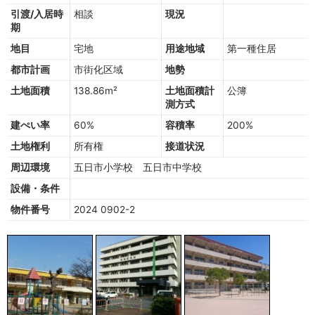
引渡/入居時
相談
現況
期
地目
宅地
用途地域
第一種住居
都市計画
市街化区域
地勢
土地面積
138.86m²
土地面積計
公簿
測方式
建ぺい率
60%
容積率
200%
土地権利
所有権
接道状況
周辺環境
五日市小学校 五日市中学校
設備・条件
物件番号
2024 0902-2