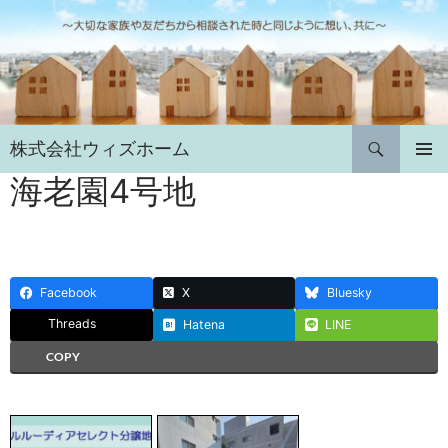
コ
ン
テ
ン
ツ
へ
検
株式会社ウィズホーム
ス
索
キ
海老園4号地
メインメ
ニュー
ッ
プ
Facebook
X
Bluesky
Threads
Hatena
LINE
COPY