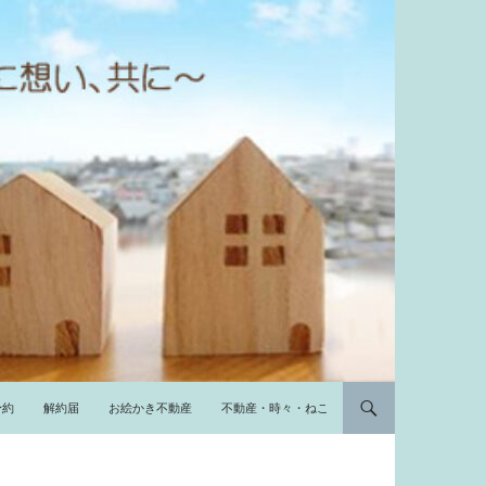
予約
解約届
お絵かき不動産
不動産・時々・ねこ