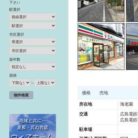
下さい
駅選択
市区選択
築年数
面積
～
価格
売地
所在地
海老園 
交通
広島電鉄
広島電鉄
駐車場