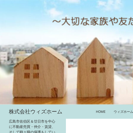
コ
ン
テ
ン
ツ
へ
ス
キ
ッ
プ
検
株式会社ウィズホーム
HOME
ウィズホー
索
広島市佐伯区＆廿日市を中心
に不動産売買・仲介・賃貸、
そして時々猫の保護もしてい