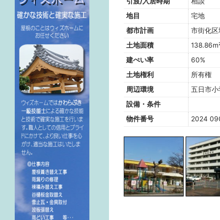
引渡/入居時期
相談
地目
宅地
都市計画
市街化区
土地面積
138.86m
建ぺい率
60%
土地権利
所有権
周辺環境
五日市小
設備・条件
物件番号
2024 09