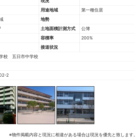
現況
用途地域
第一種住居
域
地勢
²
土地面積計測方式
公簿
容積率
200%
接道状況
学校 五日市中学校
02-2
※物件掲載内容と現況に相違がある場合は現況を優先と致します。