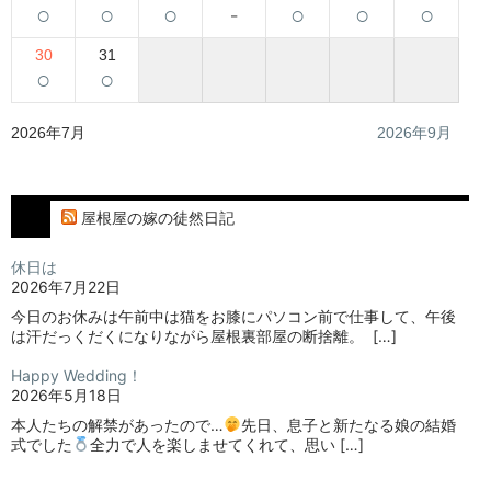
○
○
○
-
○
○
○
30
31
○
○
2026年7月
2026年9月
屋根屋の嫁の徒然日記
休日は
2026年7月22日
今日のお休みは午前中は猫をお膝にパソコン前で仕事して、午後
は汗だっくだくになりながら屋根裏部屋の断捨離。⁡ ⁡ […]
Happy Wedding！
2026年5月18日
本人たちの解禁があったので…
⁡⁡先日、息子と新たなる娘の結婚
式でした
⁡⁡⁡全力で人を楽しませてくれて、思い […]