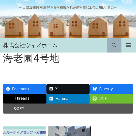
コ
ン
テ
ン
ツ
へ
検
株式会社ウィズホーム
ス
索
キ
海老園4号地
メインメ
ニュー
ッ
プ
Facebook
X
Bluesky
Threads
Hatena
LINE
COPY