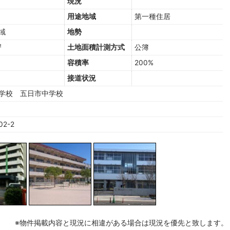
現況
用途地域
第一種住居
域
地勢
²
土地面積計測方式
公簿
容積率
200%
接道状況
学校 五日市中学校
02-2
※物件掲載内容と現況に相違がある場合は現況を優先と致します。