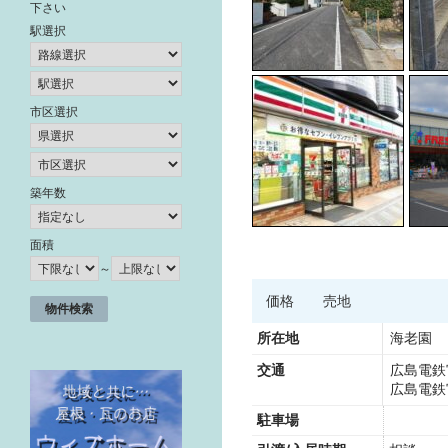
下さい
駅選択
市区選択
築年数
面積
～
価格
売地
所在地
海老園 
交通
広島電鉄
広島電鉄
駐車場