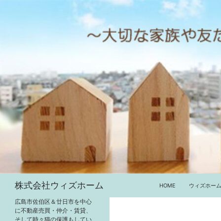
コ
ン
テ
ン
ツ
へ
ス
キ
ッ
プ
検
株式会社ウィズホーム
HOME
ウィズホー
索
広島市佐伯区＆廿日市を中心
に不動産売買・仲介・賃貸、
そして時々猫の保護もしてい