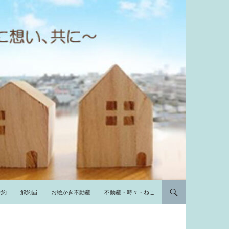
予約
解約届
お絵かき不動産
不動産・時々・ねこ