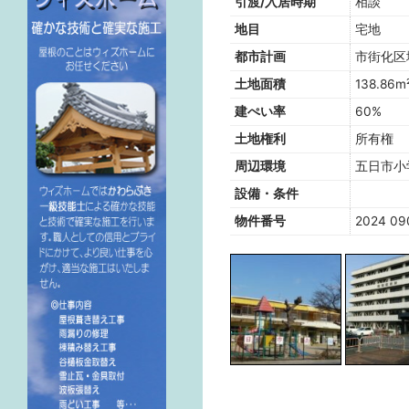
引渡/入居時期
相談
地目
宅地
都市計画
市街化区
土地面積
138.86m
建ぺい率
60%
土地権利
所有権
周辺環境
五日市小
設備・条件
物件番号
2024 09