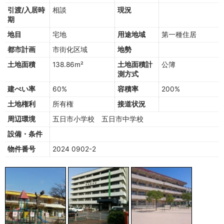
引渡/入居時
相談
現況
期
地目
宅地
用途地域
第一種住居
都市計画
市街化区域
地勢
土地面積
138.86m²
土地面積計
公簿
測方式
建ぺい率
60%
容積率
200%
土地権利
所有権
接道状況
周辺環境
五日市小学校 五日市中学校
設備・条件
物件番号
2024 0902-2