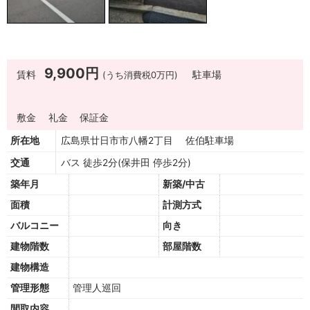
9,900円
賃料
(うち消費税0万円)
駐車場
敷金
礼金
保証金
所在地
広島県廿日市市八幡2丁目 佐伯駐車場
交通
バス 徒歩2分(保井田 停歩2分)
築年月
新築/中古
面積
計測方式
バルコニー
向き
建物階数
部屋階数
建物構造
管理形態
管理人巡回
間取内容