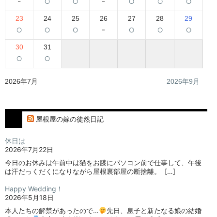
-
○
○
-
○
○
○
23
24
25
26
27
28
29
○
○
○
-
○
○
○
30
31
○
○
2026年7月
2026年9月
屋根屋の嫁の徒然日記
休日は
2026年7月22日
今日のお休みは午前中は猫をお膝にパソコン前で仕事して、午後
は汗だっくだくになりながら屋根裏部屋の断捨離。⁡ ⁡ […]
Happy Wedding！
2026年5月18日
本人たちの解禁があったので…
⁡⁡先日、息子と新たなる娘の結婚