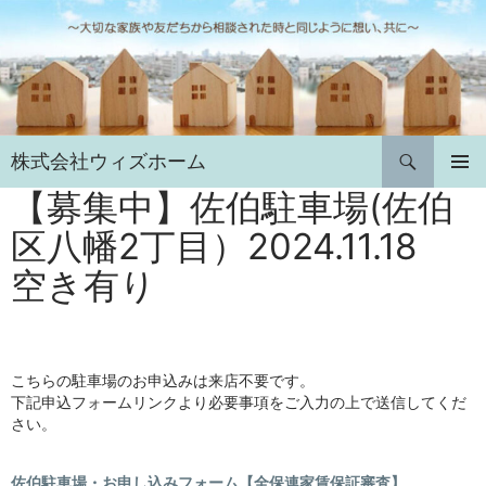
コ
ン
テ
ン
ツ
へ
検
株式会社ウィズホーム
ス
索
キ
【募集中】佐伯駐車場(佐伯
メインメ
ニュー
ッ
区八幡2丁目）2024.11.18
プ
空き有り
こちらの駐車場のお申込みは来店不要です。
下記申込フォームリンクより必要事項をご入力の上で送信してくだ
さい。
佐伯駐車場・お申し込みフォーム【全保連家賃保証審査】