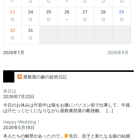
-
○
○
-
○
○
○
23
24
25
26
27
28
29
○
○
○
-
○
○
○
30
31
○
○
2026年7月
2026年9月
屋根屋の嫁の徒然日記
休日は
2026年7月22日
今日のお休みは午前中は猫をお膝にパソコン前で仕事して、午後
は汗だっくだくになりながら屋根裏部屋の断捨離。⁡ ⁡ […]
Happy Wedding！
2026年5月18日
本人たちの解禁があったので…
⁡⁡先日、息子と新たなる娘の結婚