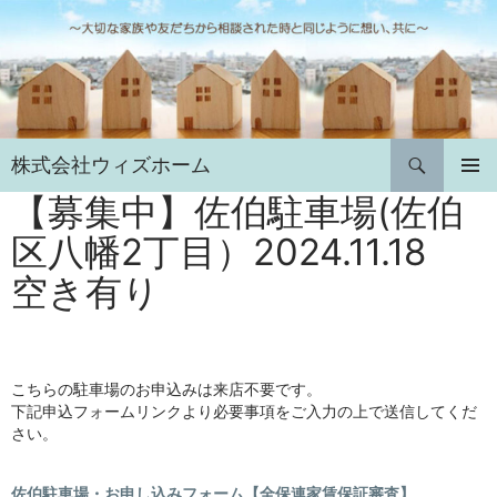
コ
ン
テ
ン
ツ
へ
検
株式会社ウィズホーム
ス
索
キ
【募集中】佐伯駐車場(佐伯
メインメ
ニュー
ッ
区八幡2丁目）2024.11.18
プ
空き有り
こちらの駐車場のお申込みは来店不要です。
下記申込フォームリンクより必要事項をご入力の上で送信してくだ
さい。
佐伯駐車場・お申し込みフォーム【全保連家賃保証審査】