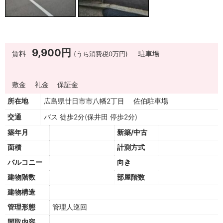
9,900円
賃料
(うち消費税0万円)
駐車場
敷金
礼金
保証金
所在地
広島県廿日市市八幡2丁目 佐伯駐車場
交通
バス 徒歩2分(保井田 停歩2分)
築年月
新築/中古
面積
計測方式
バルコニー
向き
建物階数
部屋階数
建物構造
管理形態
管理人巡回
間取内容