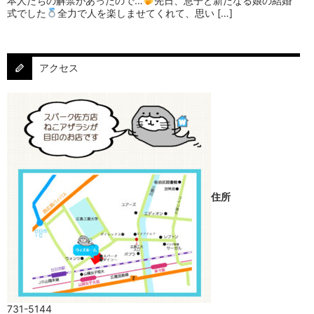
本人たちの解禁があったので…
⁡⁡先日、息子と新たなる娘の結婚
式でした
⁡⁡⁡全力で人を楽しませてくれて、思い […]
アクセス
住所
731-5144