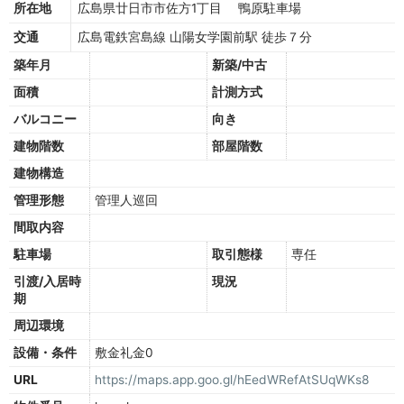
所在地
広島県廿日市市佐方1丁目 鴨原駐車場
交通
広島電鉄宮島線 山陽女学園前駅 徒歩７分
築年月
新築/中古
面積
計測方式
バルコニー
向き
建物階数
部屋階数
建物構造
管理形態
管理人巡回
間取内容
駐車場
取引態様
専任
引渡/入居時
現況
期
周辺環境
設備・条件
敷金礼金0
URL
https://maps.app.goo.gl/hEedWRefAtSUqWKs8