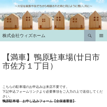
コ
ン
テ
ン
ツ
へ
検
株式会社ウィズホーム
ス
索
キ
メインメ
ニュー
ッ
プ
【満車】鴨原駐車場(廿日市
市佐方１丁目）
こちらの駐車場のお申込みは来店不要です。
下記申込フォームリンクより必要事項をご入力の上で送信してくだ
さい。
鴨原駐車場 お申し込みフォーム【全保連審査】