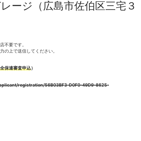
ガレージ（広島市佐伯区三宅３
店不要です。
力の上で送信してください。
全保連審査申込
）
applicant/registration/56B03BF3-D0F0-49D9-8625-