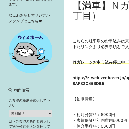
【満車】Ｎ
ます。
丁目）
ねこあざらしオリジナル
スタンプはこちら♥
こちらの駐車場のお申込みは来
下記リンクより必要事項をご入
Ｎガレージお申し込み停止中（
https://z-web.zenhoren.jp/
8AF82C45BDB5
物件検索
【初期費用】
ご希望の種別を選択して下
さい
・初月分賃料：6000円
・家賃保証料初回費用6000円
以下ご希望の条件を選択し
・仲介手数料：6600円
て物件検索ボタンを押して