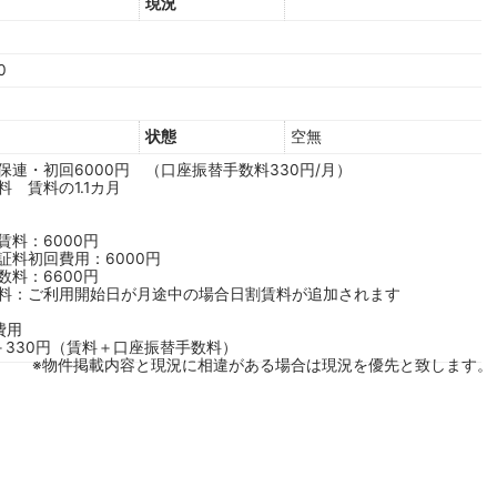
現況
0
状態
空無
保連・初回6000円 （口座振替手数料330円/月）
料 賃料の1.1カ月
賃料：6000円
証料初回費用：6000円
数料：6600円
料：ご利用開始日が月途中の場合日割賃料が追加されます
費用
円＋330円（賃料＋口座振替手数料）
※物件掲載内容と現況に相違がある場合は現況を優先と致します。