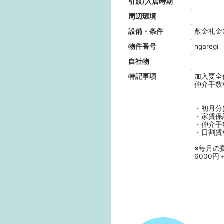
引渡/入居時期
周辺環境
設備・条件
敷金礼金
物件番号
ngaregi
自社物
特記事項
加入要全
仲介手数
・初月分
・家賃保
・仲介手
・日割賃
※毎月の
6000