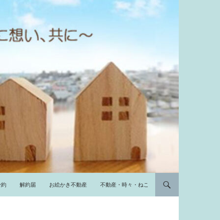
予約
解約届
お絵かき不動産
不動産・時々・ねこ