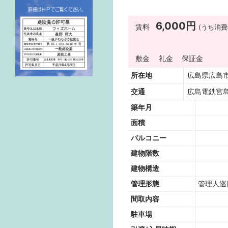
6,000円
賃料
(うち消費
敷金
礼金
保証金
所在地
広島県広島
交通
広島電鉄宮島
築年月
面積
バルコニー
建物階数
建物構造
管理形態
管理人
間取内容
駐車場