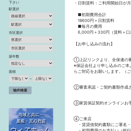
下さい
・日割賃料：ご利用開始日が月
駅選択
■初期費用合計
18600円＋日割賃料
■毎月の費用
6,000円＋330円（賃料＋
市区選択
【お申し込みの流れ】
築年数
①上記リンクより、全保連の
※保証会社より申し込みのご本
らご対応をお願いします。（ご
面積
～
②審査承認・ご契約書類作成
③家賃保証契約オンラインお
④ご来店
・賃貸借契約書類にご署名・
・初期費用のお支払い（銀行