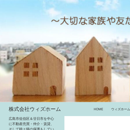
コ
ン
テ
ン
ツ
へ
ス
キ
ッ
プ
検
株式会社ウィズホーム
HOME
ウィズホー
索
広島市佐伯区＆廿日市を中心
に不動産売買・仲介・賃貸、
そして時々猫の保護もしてい