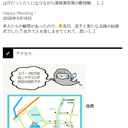
は汗だっくだくになりながら屋根裏部屋の断捨離。⁡ ⁡ […]
Happy Wedding！
2026年5月18日
本人たちの解禁があったので…
⁡⁡先日、息子と新たなる娘の結婚
式でした
⁡⁡⁡全力で人を楽しませてくれて、思い […]
アクセス
住所