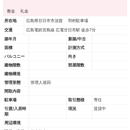
敷金
礼金
所在地
広島県廿日市市須賀 羽村駐車場
交通
広島電鉄宮島線 広電廿日市駅 徒歩7分
築年月
新築/中古
面積
計測方式
バルコニー
向き
建物階数
部屋階数
建物構造
管理形態
管理人巡回
間取内容
駐車場
取引態様
専任
引渡/入居時
現況
賃貸中
期
周辺環境