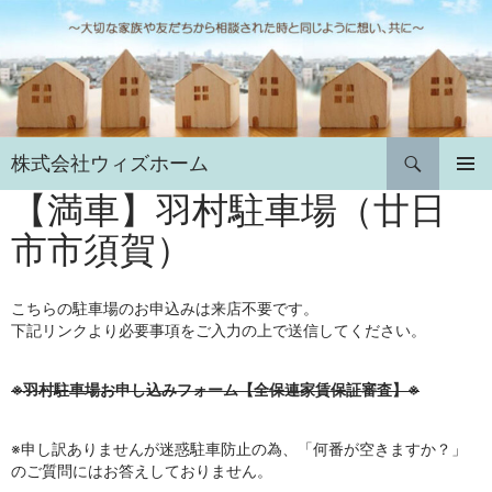
コ
ン
テ
ン
ツ
へ
検
株式会社ウィズホーム
ス
索
キ
【満車】羽村駐車場（廿日
メインメ
ニュー
ッ
市市須賀）
プ
こちらの駐車場のお申込みは来店不要です。
下記リンクより必要事項をご入力の上で送信してください。
※羽村駐車場お申し込みフォーム【全保連家賃保証審査】※
※申し訳ありませんが迷惑駐車防止の為、「何番が空きますか？」
のご質問にはお答えしておりません。