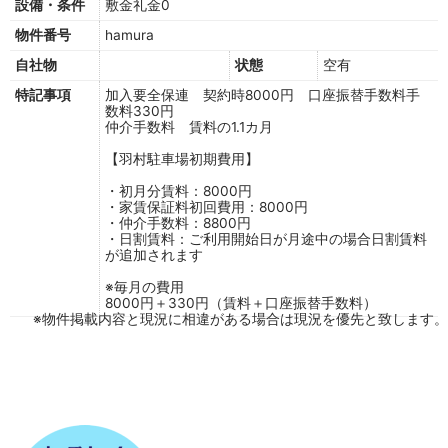
設備・条件
敷金礼金0
物件番号
hamura
自社物
状態
空有
特記事項
加入要全保連 契約時8000円 口座振替手数料手
数料330円
仲介手数料 賃料の1.1カ月
【羽村駐車場初期費用】
・初月分賃料：8000円
・家賃保証料初回費用：8000円
・仲介手数料：8800円
・日割賃料：ご利用開始日が月途中の場合日割賃料
が追加されます
※毎月の費用
8000円＋330円（賃料＋口座振替手数料）
※物件掲載内容と現況に相違がある場合は現況を優先と致します。