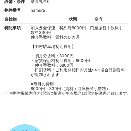
設備・条件
敷金礼金0
物件番号
hamura
自社物
状態
空有
特記事項
加入要全保連 契約時8000円 口座振替手数料手
数料330円
仲介手数料 賃料の1.1カ月
【羽村駐車場初期費用】
・初月分賃料：8000円
・家賃保証料初回費用：8000円
・仲介手数料：8800円
・日割賃料：ご利用開始日が月途中の場合日割賃料
が追加されます
※毎月の費用
8000円＋330円（賃料＋口座振替手数料）
※物件掲載内容と現況に相違がある場合は現況を優先と致します。