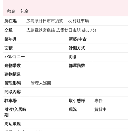
敷金
礼金
所在地
広島県廿日市市須賀 羽村駐車場
交通
広島電鉄宮島線 広電廿日市駅 徒歩7分
築年月
新築/中古
面積
計測方式
バルコニー
向き
建物階数
部屋階数
建物構造
管理形態
管理人巡回
間取内容
駐車場
取引態様
専任
引渡/入居時
現況
賃貸中
期
周辺環境