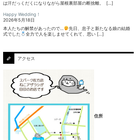
は汗だっくだくになりながら屋根裏部屋の断捨離。⁡ ⁡ […]
Happy Wedding！
2026年5月18日
本人たちの解禁があったので…
⁡⁡先日、息子と新たなる娘の結婚
式でした
⁡⁡⁡全力で人を楽しませてくれて、思い […]
アクセス
住所