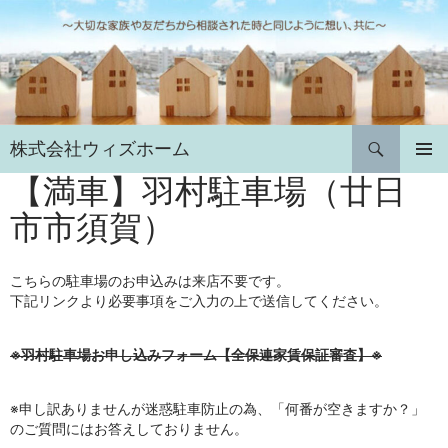
コ
ン
テ
ン
ツ
へ
検
株式会社ウィズホーム
ス
索
キ
【満車】羽村駐車場（廿日
メインメ
ニュー
ッ
市市須賀）
プ
こちらの駐車場のお申込みは来店不要です。
下記リンクより必要事項をご入力の上で送信してください。
※羽村駐車場お申し込みフォーム【全保連家賃保証審査】※
※申し訳ありませんが迷惑駐車防止の為、「何番が空きますか？」
のご質問にはお答えしておりません。