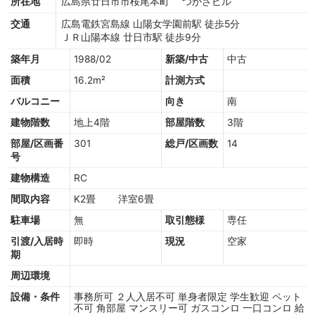
所在地
広島県廿日市市桜尾本町 つかさビル
交通
広島電鉄宮島線 山陽女学園前駅 徒歩5分
ＪＲ山陽本線 廿日市駅 徒歩9分
築年月
1988/02
新築/中古
中古
面積
16.2m²
計測方式
バルコニー
向き
南
建物階数
地上4階
部屋階数
3階
部屋/区画番
301
総戸/区画数
14
号
建物構造
RC
間取内容
K2畳 洋室6畳
駐車場
無
取引態様
専任
引渡/入居時
即時
現況
空家
期
周辺環境
設備・条件
事務所可
２人入居不可
単身者限定
学生歓迎
ペット
不可
角部屋
マンスリー可
ガスコンロ
一口コンロ
給