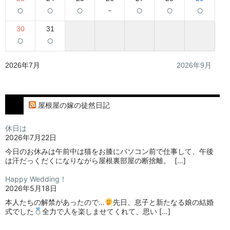
○
○
○
-
○
○
○
30
31
○
○
2026年7月
2026年9月
屋根屋の嫁の徒然日記
休日は
2026年7月22日
今日のお休みは午前中は猫をお膝にパソコン前で仕事して、午後
は汗だっくだくになりながら屋根裏部屋の断捨離。⁡ ⁡ […]
Happy Wedding！
2026年5月18日
本人たちの解禁があったので…
⁡⁡先日、息子と新たなる娘の結婚
式でした
⁡⁡⁡全力で人を楽しませてくれて、思い […]