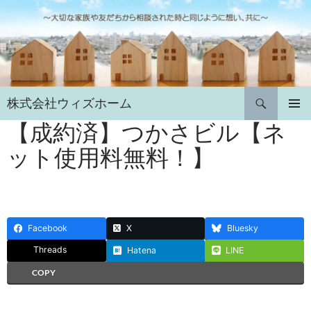
コ
ン
テ
ン
ツ
へ
検
株式会社ウィズホーム
ス
索
キ
【成約済】つかさビル【ネ
メインメ
ニュー
ッ
ット使用料無料！】
プ
Facebook
X
Bluesky
Threads
Hatena
LINE
COPY