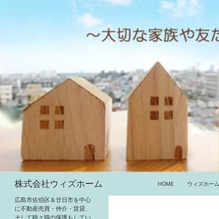
コ
ン
テ
ン
ツ
へ
ス
キ
ッ
プ
検
株式会社ウィズホーム
HOME
ウィズホー
索
広島市佐伯区＆廿日市を中心
に不動産売買・仲介・賃貸、
そして時々猫の保護もしてい