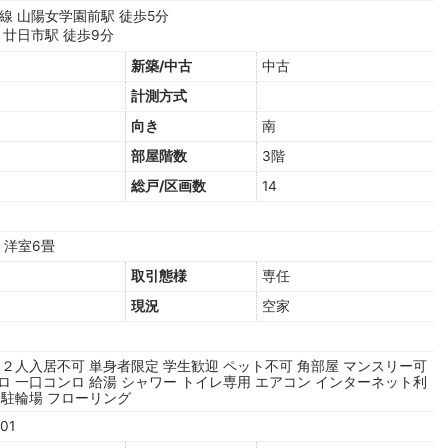
線 山陽女学園前駅 徒歩5分
 廿日市駅 徒歩9分
新築/中古
中古
計測方式
向き
南
階
部屋階数
3階
総戸/区画数
14
 洋室6畳
取引態様
専任
現況
空家
２人入居不可
単身者限定
学生歓迎
ペット不可
角部屋
マンスリー可
ロ
一口コンロ
給湯
シャワー
トイレ専用
エアコン
インターネット利
駐輪場
フローリング
301