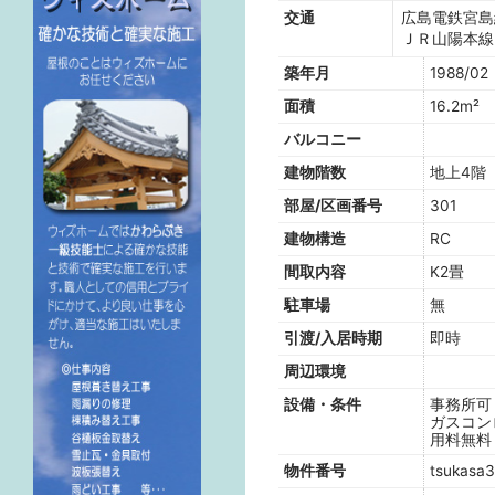
交通
広島電鉄宮島
ＪＲ山陽本線
築年月
1988/02
面積
16.2m²
バルコニー
建物階数
地上4
部屋/区画番号
301
建物構造
RC
間取内容
K2畳
駐車場
無
引渡/入居時期
即時
周辺環境
設備・条件
事務所可
ガスコン
用料無料
物件番号
tsukasa