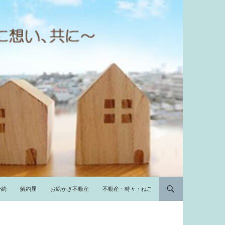
予約
解約届
お絵かき不動産
不動産・時々・ねこ