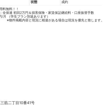
状態
成約
用料無料！！
：全保連 初回2万円＆損害保険・家賃保証継続料・口座振替手数
90円/月 （学生プラン別途あります）
※物件掲載内容と現況に相違がある場合は現況を優先と致します。
区三筋二丁目10番41号