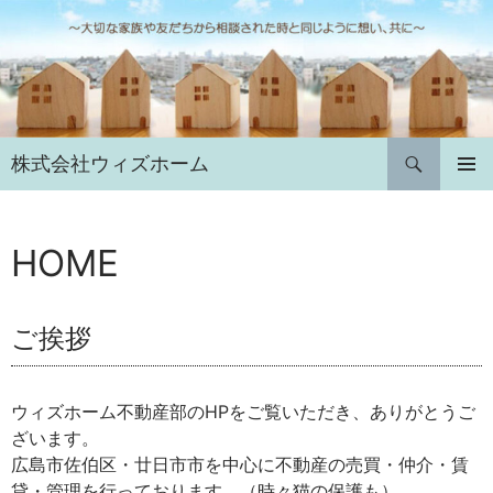
コ
ン
テ
ン
ツ
へ
検
株式会社ウィズホーム
ス
索
キ
メインメ
ニュー
ッ
プ
HOME
ご挨拶
ウィズホーム不動産部のHPをご覧いただき、ありがとうご
ざいます。
広島市佐伯区・廿日市市を中心に不動産の売買・仲介・賃
貸・管理を行っております。（時々猫の保護も）