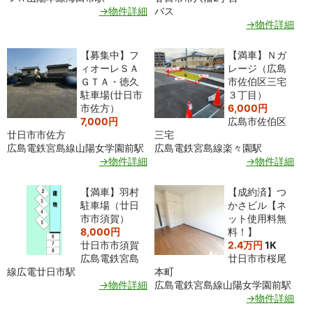
→物件詳細
バス
→物件詳細
【募集中】フ
【満車】Ｎガ
ィオーレＳＡ
レージ（広島
ＧＴＡ・徳久
市佐伯区三宅
駐車場(廿日市
３丁目）
市佐方）
6,000円
7,000円
広島市佐伯区
廿日市市佐方
三宅
広島電鉄宮島線山陽女学園前駅
広島電鉄宮島線楽々園駅
→物件詳細
→物件詳細
【満車】羽村
【成約済】つ
駐車場（廿日
かさビル【ネ
市市須賀）
ット使用料無
8,000円
料！】
廿日市市須賀
2.4万円
1K
広島電鉄宮島
廿日市市桜尾
線広電廿日市駅
本町
→物件詳細
広島電鉄宮島線山陽女学園前駅
→物件詳細