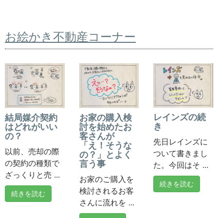
お絵かき不動産コーナー
レインズの続
結局媒介契約
お家の購入検
き
はどれがいい
討を始めたお
の？
客さんが
先日レインズに
「え！そうな
以前、売却の際
ついて書きまし
の？」とよく
の契約の種類で
言う事
た。今回はそ ...
ざっくりと売 ...
お家のご購入を
続きを読む
検討されるお客
続きを読む
さんに流れを ...