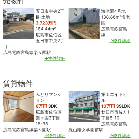
売物件
五日市中央2丁
海老園4号地
目 土地
138.86m²
海老
3,723万円
園
184.44m²
広島電鉄宮島
広島市佐伯区
線
五日市中央2丁
→物件詳細
目
広島電鉄宮島線楽々園駅
→物件詳細
賃貸物件
みどりマンシ
第１エイトビ
ョン
ル
6万円
3DK
10万円
3SLDK
広島市佐伯区
廿日市市佐方1
楽々園3丁目
丁目5-10
15-36
広島電鉄宮島
広島電鉄宮島線楽々園駅
線山陽女学園前駅
→物件詳細
→物件詳細