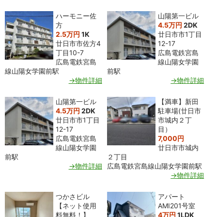
ハーモニー佐
山陽第一ビル
方
4.5万円
2DK
2.5万円
1K
廿日市市1丁目
廿日市市佐方4
12-17
丁目10-7
広島電鉄宮島
広島電鉄宮島
線山陽女学園
線山陽女学園前駅
前駅
→物件詳細
→物件詳細
山陽第一ビル
【満車】新田
4.5万円
2DK
駐車場(廿日市
廿日市市1丁目
市城内２丁
12-17
目）
広島電鉄宮島
7,000円
線山陽女学園
廿日市市城内
前駅
２丁目
→物件詳細
広島電鉄宮島線山陽女学園前駅
→物件詳細
つかさビル
アパート
【ネット使用
AMI201号室
料無料！】
4万円
1LDK