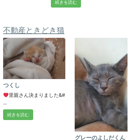
続きを読む
不動産ときどき猫
つくし
里親さん決まりました&#
...
続きを読む
グレーのよしだくん