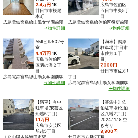
2.4万円
1K
広島市佐伯区
廿日市市桜尾
五日市中央5丁
本町
目
広島電鉄宮島線山陽女学園前駅
広島電鉄宮島線佐伯区役所前駅
→物件詳細
→物件詳細
AMIビル502号
【満車】鴨原
室
駐車場(廿日市
4.4万円
1K
市佐方１丁
広島市佐伯区
目）
区隅の浜２丁
7,000円
目
廿日市市佐方1
広島電鉄宮島線山陽女学園前駅
丁目
→物件詳細
広島電鉄宮島線山陽女学園前駅
→物件詳細
【満車】今中
【募集中】佐
駐車場(安芸区
伯駐車場(佐伯
船越5丁目）
区八幡2丁目）
1.1万円
2024.11.18 空
広島市安芸区
き有り
船越5丁目
9,900円
ＪＲ山陽本線海田市駅
廿日市市八幡2丁目