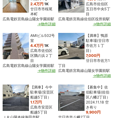
2.4万円
1K
広島市佐伯区
廿日市市桜尾
五日市中央5丁
本町
目
広島電鉄宮島線山陽女学園前駅
広島電鉄宮島線佐伯区役所前駅
→物件詳細
→物件詳細
AMIビル502号
【満車】鴨原
室
駐車場(廿日市
4.4万円
1K
市佐方１丁
広島市佐伯区
目）
区隅の浜２丁
7,000円
目
廿日市市佐方1
広島電鉄宮島線山陽女学園前駅
丁目
→物件詳細
広島電鉄宮島線山陽女学園前駅
→物件詳細
【満車】今中
【募集中】佐
駐車場(安芸区
伯駐車場(佐伯
船越5丁目）
区八幡2丁目）
1.1万円
2024.11.18 空
広島市安芸区
き有り
船越5丁目
9,900円
ＪＲ山陽本線海田市駅
廿日市市八幡2丁目