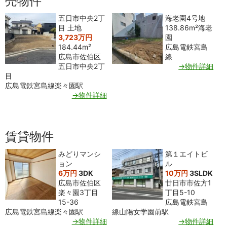
売物件
五日市中央2丁
海老園4号地
目 土地
138.86m²
海老
3,723万円
園
184.44m²
広島電鉄宮島
広島市佐伯区
線
五日市中央2丁
→物件詳細
目
広島電鉄宮島線楽々園駅
→物件詳細
賃貸物件
みどりマンシ
第１エイトビ
ョン
ル
6万円
3DK
10万円
3SLDK
広島市佐伯区
廿日市市佐方1
楽々園3丁目
丁目5-10
15-36
広島電鉄宮島
広島電鉄宮島線楽々園駅
線山陽女学園前駅
→物件詳細
→物件詳細