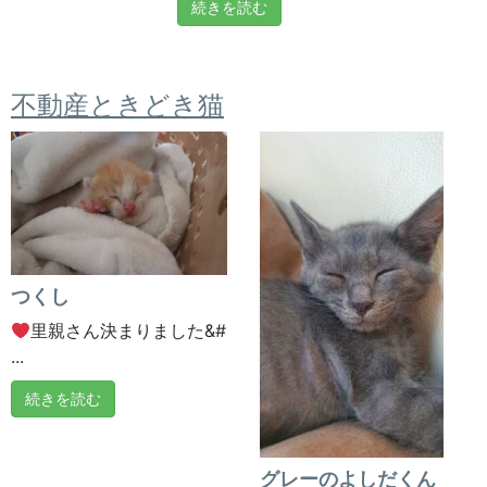
続きを読む
不動産ときどき猫
つくし
里親さん決まりました&#
...
続きを読む
グレーのよしだくん