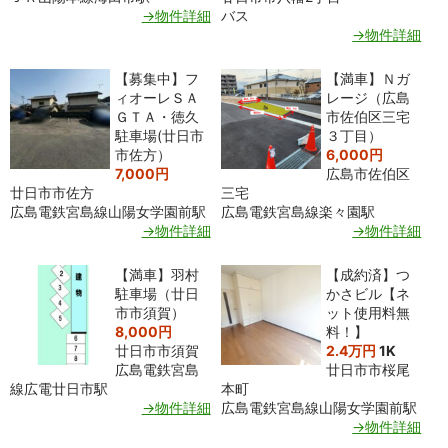
→物件詳細
バス
→物件詳細
【募集中】フ
【満車】Ｎガ
ィオーレＳＡ
レージ（広島
ＧＴＡ・徳久
市佐伯区三宅
駐車場(廿日市
３丁目）
市佐方）
6,000円
7,000円
広島市佐伯区
廿日市市佐方
三宅
広島電鉄宮島線山陽女学園前駅
広島電鉄宮島線楽々園駅
→物件詳細
→物件詳細
【満車】羽村
【成約済】つ
駐車場（廿日
かさビル【ネ
市市須賀）
ット使用料無
8,000円
料！】
廿日市市須賀
2.4万円
1K
広島電鉄宮島
廿日市市桜尾
線広電廿日市駅
本町
→物件詳細
広島電鉄宮島線山陽女学園前駅
→物件詳細