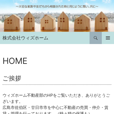
コ
ン
テ
ン
ツ
へ
検
株式会社ウィズホーム
ス
索
キ
メインメ
ニュー
ッ
プ
HOME
ご挨拶
ウィズホーム不動産部のHPをご覧いただき、ありがとうご
ざいます。
広島市佐伯区・廿日市市を中心に不動産の売買・仲介・賃
貸・管理を行っております。（時々猫の保護も）