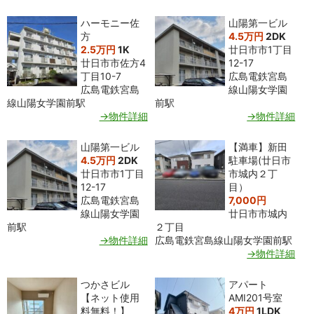
ハーモニー佐
山陽第一ビル
方
4.5万円
2DK
2.5万円
1K
廿日市市1丁目
廿日市市佐方4
12-17
丁目10-7
広島電鉄宮島
広島電鉄宮島
線山陽女学園
線山陽女学園前駅
前駅
→物件詳細
→物件詳細
山陽第一ビル
【満車】新田
4.5万円
2DK
駐車場(廿日市
廿日市市1丁目
市城内２丁
12-17
目）
広島電鉄宮島
7,000円
線山陽女学園
廿日市市城内
前駅
２丁目
→物件詳細
広島電鉄宮島線山陽女学園前駅
→物件詳細
つかさビル
アパート
【ネット使用
AMI201号室
料無料！】
4万円
1LDK