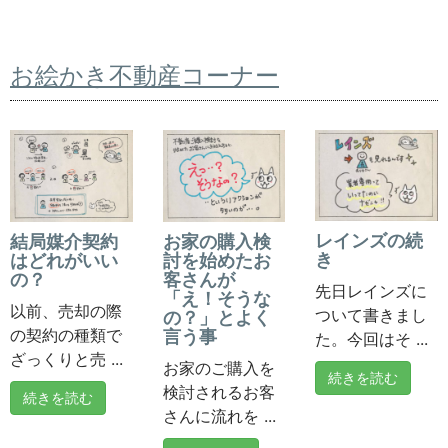
お絵かき不動産コーナー
レインズの続
結局媒介契約
お家の購入検
き
はどれがいい
討を始めたお
の？
客さんが
先日レインズに
「え！そうな
以前、売却の際
ついて書きまし
の？」とよく
の契約の種類で
言う事
た。今回はそ ...
ざっくりと売 ...
お家のご購入を
続きを読む
検討されるお客
続きを読む
さんに流れを ...