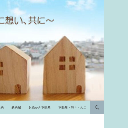
予約
解約届
お絵かき不動産
不動産・時々・ねこ