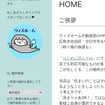
HOME
ます。
ねこあざらしオリジナル
スタンプはこちら♥
ご挨拶
ウィズホーム不動産部のH
広島市佐伯区・廿日市市を
（時々猫の保護も）
「
はじめに読んでね
」にて
店でも対応可能なものが多
こが出しとる、この物件が
物件検索
当店は「住まいのことはそ
ご希望の種別を選択して下
るようなことをしよったら
さい
う考え方です。
「決まりゃあOK！」では
以下ご希望の条件を選択し
客様ご自身が選択できるよ
て物件検索ボタンを押して