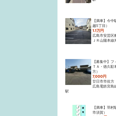
【満車】今中
越5丁目）
1.1万円
広島市安芸区
ＪＲ山陽本線
【募集中】フ
ＴＡ・徳久駐
方）
7,000円
廿日市市佐方
広島電鉄宮島
駅
【満車】羽村
市須賀）