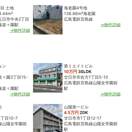
目 土地
海老園4号地
4.44m²
138.86m²
海老園
五日市中央2丁目
広島電鉄宮島線
線楽々園駅
→物件詳細
→物件詳細
ョン
第１エイトビル
10万円
3SLDK
々園3丁目15-
廿日市市佐方1丁目5-10
広島電鉄宮島線山陽女学園前
線楽々園駅
駅
→物件詳細
→物件詳細
方
山陽第一ビル
4.5万円
2DK
丁目10-7
廿日市市1丁目12-17
線山陽女学園前
広島電鉄宮島線山陽女学園前
駅