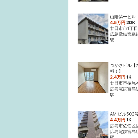
山陽第一ビル
4.5万円
2DK
廿日市市1丁目1
広島電鉄宮島
駅
つかさビル【
料！】
2.4万円
1K
廿日市市桜尾
広島電鉄宮島
駅
AMIビル502
4.4万円
1K
広島市佐伯区
広島電鉄宮島
駅