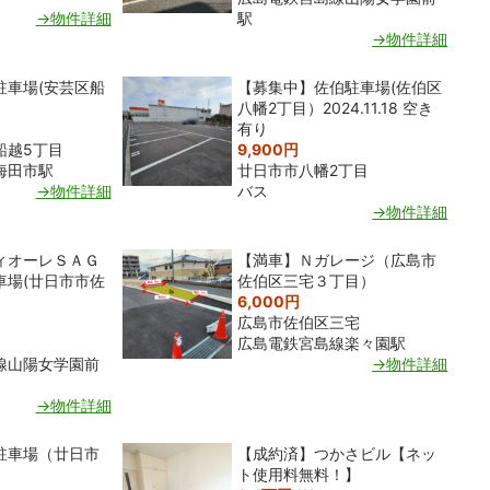
→物件詳細
駅
→物件詳細
駐車場(安芸区船
【募集中】佐伯駐車場(佐伯区
八幡2丁目）2024.11.18 空き
有り
船越5丁目
9,900円
海田市駅
廿日市市八幡2丁目
→物件詳細
バス
→物件詳細
ィオーレＳＡＧ
【満車】Ｎガレージ（広島市
車場(廿日市市佐
佐伯区三宅３丁目）
6,000円
広島市佐伯区三宅
広島電鉄宮島線楽々園駅
線山陽女学園前
→物件詳細
→物件詳細
駐車場（廿日市
【成約済】つかさビル【ネッ
ト使用料無料！】