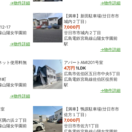
→物件詳細
→物件詳細
【満車】新田駐車場(廿日市市
城内２丁目）
2-17
7,000円
線山陽女学園前
廿日市市城内２丁目
広島電鉄宮島線山陽女学園前
→物件詳細
駅
→物件詳細
ネット使用料無
アパートAMI201号室
4万円
1LDK
広島市佐伯区五日市中央5丁目
本町
広島電鉄宮島線佐伯区役所前
線山陽女学園前
駅
→物件詳細
→物件詳細
号室
【満車】鴨原駐車場(廿日市市
佐方１丁目）
区隅の浜２丁目
7,000円
線山陽女学園前
廿日市市佐方1丁目
広島電鉄宮島線山陽女学園前