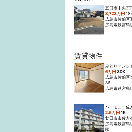
五日市中央2丁
3,723万円
18
広島市佐伯区
広島電鉄宮島
賃貸物件
みどりマンシ
6万円
3DK
広島市佐伯区楽
36
広島電鉄宮島
ハーモニー佐
2.5万円
1K
廿日市市佐方4
広島電鉄宮島
駅