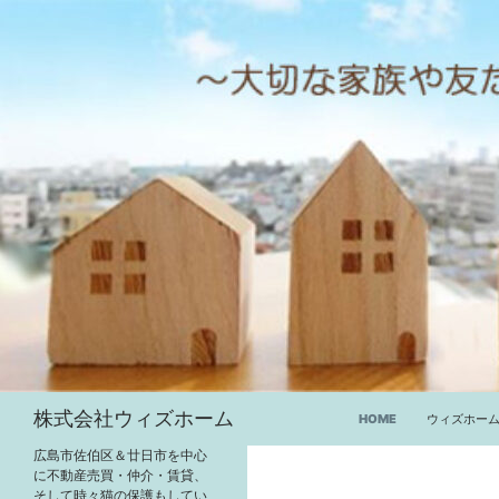
コ
ン
テ
ン
ツ
へ
ス
キ
ッ
プ
検
株式会社ウィズホーム
HOME
ウィズホー
索
広島市佐伯区＆廿日市を中心
に不動産売買・仲介・賃貸、
そして時々猫の保護もしてい