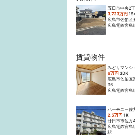
五日市中央2丁
3,723万円
18
広島市佐伯区
広島電鉄宮島
賃貸物件
みどりマンシ
6万円
3DK
広島市佐伯区楽
36
広島電鉄宮島
ハーモニー佐
2.5万円
1K
廿日市市佐方4
広島電鉄宮島
駅