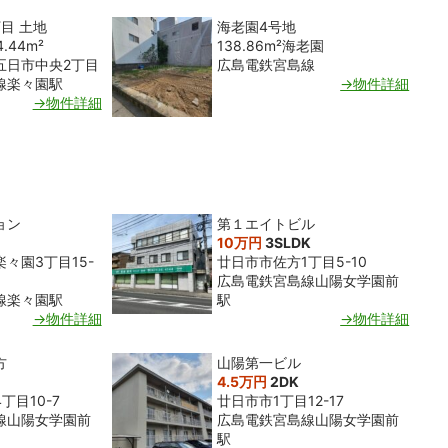
目 土地
海老園4号地
4.44m²
138.86m²
海老園
五日市中央2丁目
広島電鉄宮島線
線楽々園駅
→物件詳細
→物件詳細
ョン
第１エイトビル
10万円
3SLDK
々園3丁目15-
廿日市市佐方1丁目5-10
広島電鉄宮島線山陽女学園前
線楽々園駅
駅
→物件詳細
→物件詳細
方
山陽第一ビル
4.5万円
2DK
丁目10-7
廿日市市1丁目12-17
線山陽女学園前
広島電鉄宮島線山陽女学園前
駅