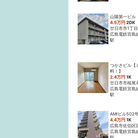
山陽第一ビル
4.5万円
2DK
廿日市市1丁目1
広島電鉄宮島
駅
つかさビル【
料！】
2.4万円
1K
廿日市市桜尾
広島電鉄宮島
駅
AMIビル502
4.4万円
1K
広島市佐伯区
広島電鉄宮島
駅