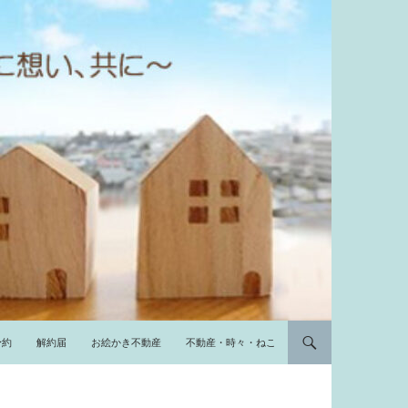
予約
解約届
お絵かき不動産
不動産・時々・ねこ