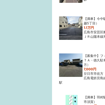
【満車】今中
越5丁目）
1.1万円
広島市安芸区
ＪＲ山陽本線
【募集中】フ
ＴＡ・徳久駐
方）
7,000円
廿日市市佐方
広島電鉄宮島
駅
【満車】羽村
市須賀）