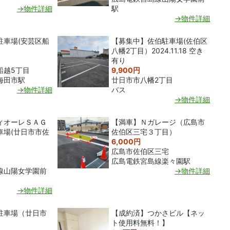
→物件詳細
駅
→物件詳細
駐車場(安芸区船
【募集中】佐伯駐車場(佐伯区
八幡2丁目）2024.11.18 空き
有り
船越5丁目
9,900円
海田市駅
廿日市市八幡2丁目
→物件詳細
バス
→物件詳細
ィオーレＳＡＧ
【満車】Ｎガレージ（広島市
車場(廿日市市佐
佐伯区三宅３丁目）
6,000円
広島市佐伯区三宅
広島電鉄宮島線楽々園駅
線山陽女学園前
→物件詳細
→物件詳細
駐車場（廿日市
【成約済】つかさビル【ネッ
ト使用料無料！】