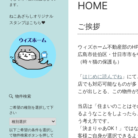
HOME
ます。
ねこあざらしオリジナル
スタンプはこちら♥
ご挨拶
ウィズホーム不動産部のH
広島市佐伯区・廿日市市を
（時々猫の保護も）
「
はじめに読んでね
」にて
店でも対応可能なものが多
こが出しとる、この物件が
物件検索
当店は「住まいのことはそ
ご希望の種別を選択して下
るようなことをしよったら
さい
う考え方です。
「決まりゃあOK！」では
以下ご希望の条件を選択し
客様ご自身が選択できるよ
て物件検索ボタンを押して