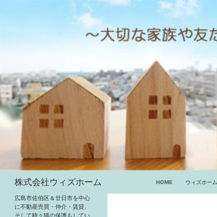
コ
ン
テ
ン
ツ
へ
ス
キ
ッ
プ
検
株式会社ウィズホーム
HOME
ウィズホー
索
広島市佐伯区＆廿日市を中心
に不動産売買・仲介・賃貸、
そして時々猫の保護もしてい