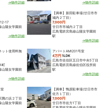
→物件詳細
→物件詳細
【満車】新田駐車場(廿日市市
城内２丁目）
2-17
7,000円
線山陽女学園前
廿日市市城内２丁目
広島電鉄宮島線山陽女学園前
→物件詳細
駅
→物件詳細
ネット使用料無
アパートAMI201号室
4万円
1LDK
広島市佐伯区五日市中央5丁目
本町
広島電鉄宮島線佐伯区役所前
線山陽女学園前
駅
→物件詳細
→物件詳細
号室
【満車】鴨原駐車場(廿日市市
佐方１丁目）
区隅の浜２丁目
7,000円
線山陽女学園前
廿日市市佐方1丁目
広島電鉄宮島線山陽女学園前