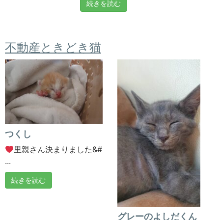
続きを読む
不動産ときどき猫
つくし
里親さん決まりました&#
...
続きを読む
グレーのよしだくん