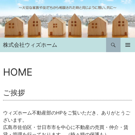
コ
ン
テ
ン
ツ
へ
検
株式会社ウィズホーム
ス
索
キ
メインメ
ニュー
ッ
プ
HOME
ご挨拶
ウィズホーム不動産部のHPをご覧いただき、ありがとうご
ざいます。
広島市佐伯区・廿日市市を中心に不動産の売買・仲介・賃
貸・管理を行っております。（時々猫の保護も）