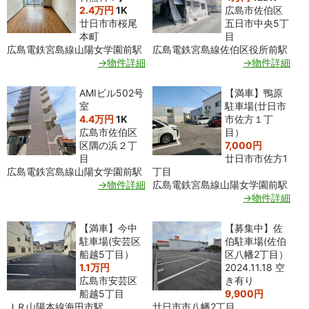
2.4万円
1K
広島市佐伯区
廿日市市桜尾
五日市中央5丁
本町
目
広島電鉄宮島線山陽女学園前駅
広島電鉄宮島線佐伯区役所前駅
→物件詳細
→物件詳細
AMIビル502号
【満車】鴨原
室
駐車場(廿日市
4.4万円
1K
市佐方１丁
広島市佐伯区
目）
区隅の浜２丁
7,000円
目
廿日市市佐方1
広島電鉄宮島線山陽女学園前駅
丁目
→物件詳細
広島電鉄宮島線山陽女学園前駅
→物件詳細
【満車】今中
【募集中】佐
駐車場(安芸区
伯駐車場(佐伯
船越5丁目）
区八幡2丁目）
1.1万円
2024.11.18 空
広島市安芸区
き有り
船越5丁目
9,900円
ＪＲ山陽本線海田市駅
廿日市市八幡2丁目