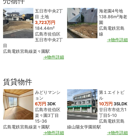
売物件
五日市中央2丁
海老園4号地
目 土地
138.86m²
海老
3,723万円
園
184.44m²
広島電鉄宮島
広島市佐伯区
線
五日市中央2丁
→物件詳細
目
広島電鉄宮島線楽々園駅
→物件詳細
賃貸物件
みどりマンシ
第１エイトビ
ョン
ル
6万円
3DK
10万円
3SLDK
広島市佐伯区
廿日市市佐方1
楽々園3丁目
丁目5-10
15-36
広島電鉄宮島
広島電鉄宮島線楽々園駅
線山陽女学園前駅
→物件詳細
→物件詳細