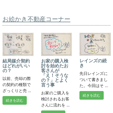
お絵かき不動産コーナー
レインズの続
結局媒介契約
お家の購入検
き
はどれがいい
討を始めたお
の？
客さんが
先日レインズに
「え！そうな
以前、売却の際
ついて書きまし
の？」とよく
の契約の種類で
言う事
た。今回はそ ...
ざっくりと売 ...
お家のご購入を
続きを読む
検討されるお客
続きを読む
さんに流れを ...