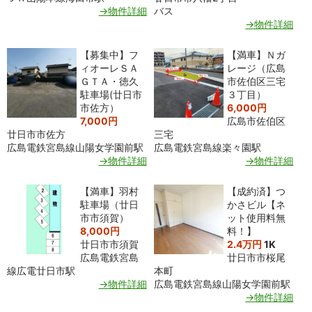
→物件詳細
バス
→物件詳細
【募集中】フ
【満車】Ｎガ
ィオーレＳＡ
レージ（広島
ＧＴＡ・徳久
市佐伯区三宅
駐車場(廿日市
３丁目）
市佐方）
6,000円
7,000円
広島市佐伯区
廿日市市佐方
三宅
広島電鉄宮島線山陽女学園前駅
広島電鉄宮島線楽々園駅
→物件詳細
→物件詳細
【満車】羽村
【成約済】つ
駐車場（廿日
かさビル【ネ
市市須賀）
ット使用料無
8,000円
料！】
廿日市市須賀
2.4万円
1K
広島電鉄宮島
廿日市市桜尾
線広電廿日市駅
本町
→物件詳細
広島電鉄宮島線山陽女学園前駅
→物件詳細