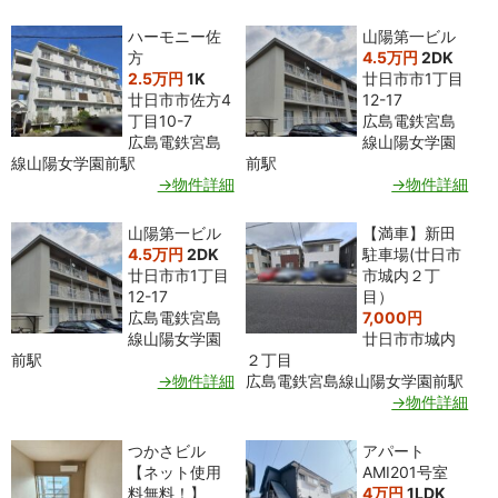
ハーモニー佐
山陽第一ビル
方
4.5万円
2DK
2.5万円
1K
廿日市市1丁目
廿日市市佐方4
12-17
丁目10-7
広島電鉄宮島
広島電鉄宮島
線山陽女学園
線山陽女学園前駅
前駅
→物件詳細
→物件詳細
山陽第一ビル
【満車】新田
4.5万円
2DK
駐車場(廿日市
廿日市市1丁目
市城内２丁
12-17
目）
広島電鉄宮島
7,000円
線山陽女学園
廿日市市城内
前駅
２丁目
→物件詳細
広島電鉄宮島線山陽女学園前駅
→物件詳細
つかさビル
アパート
【ネット使用
AMI201号室
料無料！】
4万円
1LDK