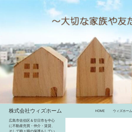
コ
ン
テ
ン
ツ
へ
ス
キ
ッ
プ
検
株式会社ウィズホーム
HOME
ウィズホー
索
広島市佐伯区＆廿日市を中心
に不動産売買・仲介・賃貸、
そして時々猫の保護もしてい