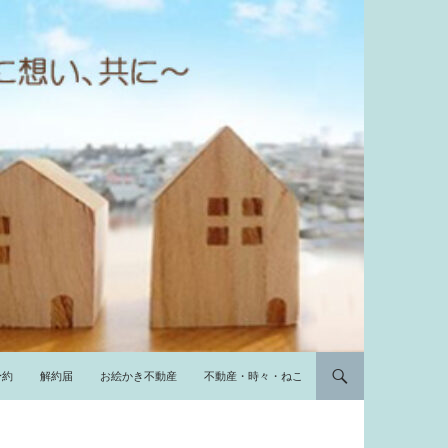
予約
解約届
お絵かき不動産
不動産・時々・ねこ