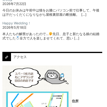
2026年7月22日
今日のお休みは午前中は猫をお膝にパソコン前で仕事して、午後
は汗だっくだくになりながら屋根裏部屋の断捨離。⁡ ⁡ […]
Happy Wedding！
2026年5月18日
本人たちの解禁があったので…
⁡⁡先日、息子と新たなる娘の結婚
式でした
⁡⁡⁡全力で人を楽しませてくれて、思い […]
アクセス
住所