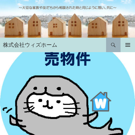
コ
ン
テ
ン
ツ
へ
検
株式会社ウィズホーム
ス
索
キ
メインメ
ニュー
ッ
プ