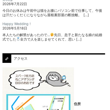
2026年7月22日
今日のお休みは午前中は猫をお膝にパソコン前で仕事して、午後
は汗だっくだくになりながら屋根裏部屋の断捨離。⁡ ⁡ […]
Happy Wedding！
2026年5月18日
本人たちの解禁があったので…
⁡⁡先日、息子と新たなる娘の結婚
式でした
⁡⁡⁡全力で人を楽しませてくれて、思い […]
アクセス
住所