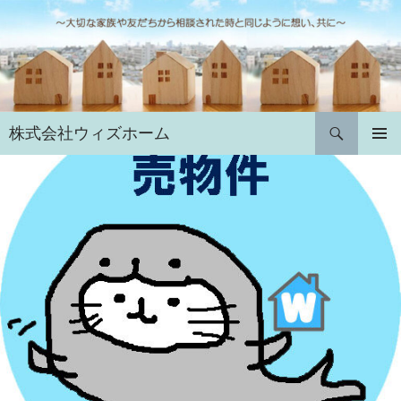
コ
ン
テ
ン
ツ
へ
検
株式会社ウィズホーム
ス
索
キ
メインメ
ニュー
ッ
プ