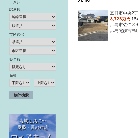
下さい
駅選択
五日市中央2丁
3,723万円
18
広島市佐伯区
広島電鉄宮島
市区選択
築年数
面積
～