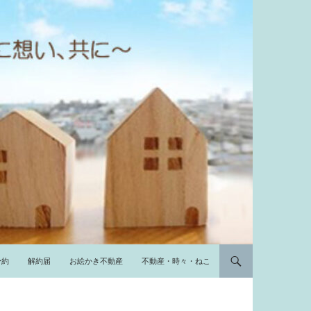
予約
解約届
お絵かき不動産
不動産・時々・ねこ