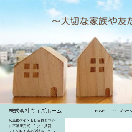
コ
ン
テ
ン
ツ
へ
ス
キ
ッ
プ
検
株式会社ウィズホーム
HOME
ウィズホー
索
広島市佐伯区＆廿日市を中心
に不動産売買・仲介・賃貸、
そして時々猫の保護もしてい