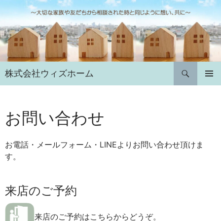
コ
ン
テ
ン
ツ
へ
検
株式会社ウィズホーム
ス
索
キ
メインメ
ニュー
ッ
プ
お問い合わせ
お電話・メールフォーム・LINEよりお問い合わせ頂けま
す。
来店のご予約
来店のご予約はこちらからどうぞ。