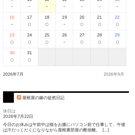
-
-
-
-
-
-
-
16
17
18
19
20
21
22
-
○
○
-
○
○
○
23
24
25
26
27
28
29
○
○
○
-
○
○
○
30
31
○
○
2026年7月
2026年9月
屋根屋の嫁の徒然日記
休日は
2026年7月22日
今日のお休みは午前中は猫をお膝にパソコン前で仕事して、午後
は汗だっくだくになりながら屋根裏部屋の断捨離。⁡ ⁡ […]