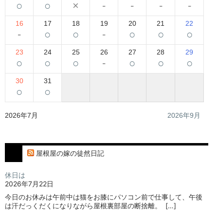
○
○
×
-
-
-
-
16
17
18
19
20
21
22
-
○
○
-
○
○
○
23
24
25
26
27
28
29
○
○
○
-
○
○
○
30
31
○
○
2026年7月
2026年9月
屋根屋の嫁の徒然日記
休日は
2026年7月22日
今日のお休みは午前中は猫をお膝にパソコン前で仕事して、午後
は汗だっくだくになりながら屋根裏部屋の断捨離。⁡ ⁡ […]