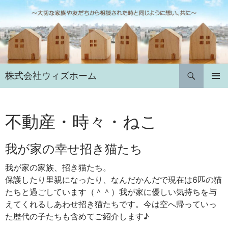
コ
ン
テ
ン
ツ
へ
検
株式会社ウィズホーム
ス
索
キ
メインメ
ニュー
ッ
プ
不動産・時々・ねこ
我が家の幸せ招き猫たち
我が家の家族、招き猫たち。
保護したり里親になったり、なんだかんだで現在は6匹の猫
たちと過ごしています（＾＾）我が家に優しい気持ちを与
えてくれるしあわせ招き猫たちです。今は空へ帰っていっ
た歴代の子たちも含めてご紹介します♪