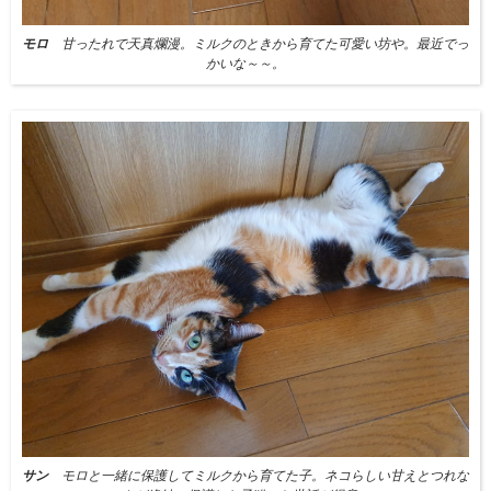
モロ
甘ったれで天真爛漫。ミルクのときから育てた可愛い坊や。最近でっ
かいな～～。
サン
モロと一緒に保護してミルクから育てた子。ネコらしい甘えとつれな