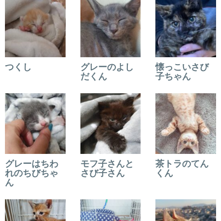
つくし
グレーのよし
懐っこいさび
だくん
子ちゃん
グレーはちわ
モフ子さんと
茶トラのてん
れのちびちゃ
さび子さん
くん
ん