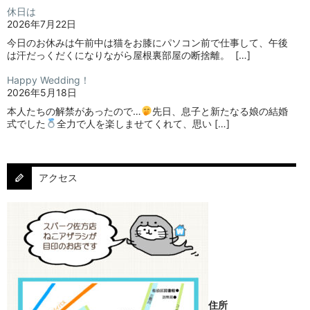
休日は
2026年7月22日
今日のお休みは午前中は猫をお膝にパソコン前で仕事して、午後
は汗だっくだくになりながら屋根裏部屋の断捨離。⁡ ⁡ […]
Happy Wedding！
2026年5月18日
本人たちの解禁があったので…
⁡⁡先日、息子と新たなる娘の結婚
式でした
⁡⁡⁡全力で人を楽しませてくれて、思い […]
アクセス
住所