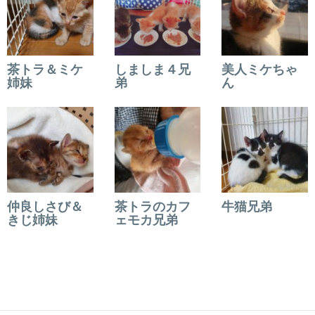
茶トラ＆ミケ
しましま４兄
美人ミケちゃ
姉妹
弟
ん
仲良しさび＆
茶トラのカフ
牛猫兄弟
きじ姉妹
ェモカ兄弟