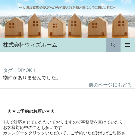
コ
ン
テ
ン
ツ
へ
検
株式会社ウィズホーム
ス
索
キ
メインメ
ニュー
ッ
プ
タグ：DIYOK！
物件がありませんでした。
前のページにもどる
★★
ご予約のお願い
★★
1人で対応させていただいておりますので事務所を空けていたり、
お客様対応中のことも多いです。
カレンダーをクリックいただいて、ご予約いただければご対応さ