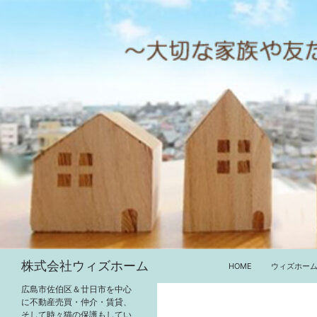
コ
ン
テ
ン
ツ
へ
ス
キ
ッ
プ
検
株式会社ウィズホーム
HOME
ウィズホー
索
広島市佐伯区＆廿日市を中心
に不動産売買・仲介・賃貸、
そして時々猫の保護もしてい