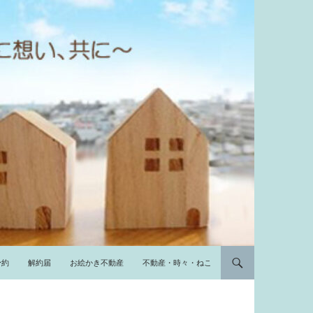
予約
解約届
お絵かき不動産
不動産・時々・ねこ